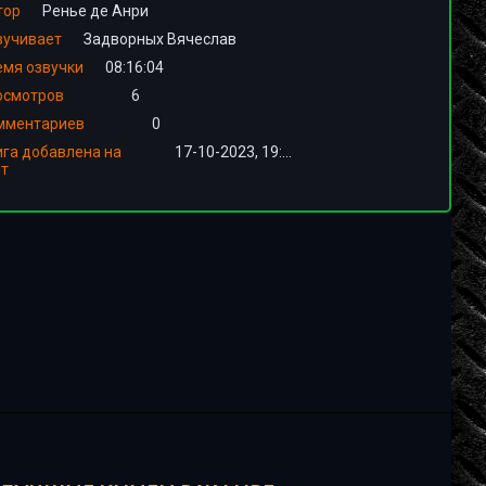
тор
Ренье де Анри
вучивает
Задворных Вячеслав
емя озвучки
08:16:04
осмотров
6
мментариев
0
ига добавлена на
17-10-2023, 19:01
йт