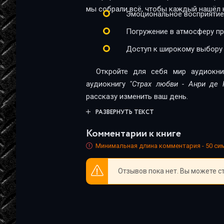
02_07_Strah lyubvi
мы собрали всё, чтобы каждый нашёл к
Эмоциональное восприятие
02_08_Strah lyubvi
Погружение в атмосферу п
02_09_Strah lyubvi
Доступ к широкому выбору
02_10_Strah lyubvi
Откройте для себя мир аудиокни
02_11_Strah lyubvi
аудиокнигу
"Страх любви - Анри де 
рассказу изменить ваш день.
02_12_Strah lyubvi
РАЗВЕРНУТЬ ТЕКСТ
02_13_Strah lyubvi
Комментарии к книге
02_14_Strah lyubvi
Минимальная длина комментария - 50 с
02_15_Strah lyubvi
Отзывов пока нет. Вы можете с
02_16_Strah lyubvi
02_17_Strah lyubvi
02_18_Strah lyubvi