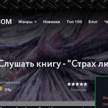
COM
Жанры
Новинки
Топ 100
Блог
Ч
РЕЙТИНГ КНИГИ
0%
0
голосов
Жа
На