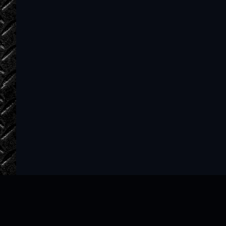
02_19_Strah lyubvi
02_20_Strah lyubvi
02_21_Strah lyubvi
02_22_Strah lyubvi
02_23_Strah lyubvi