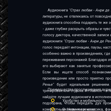
Жюльетты де Валантон, пожалуй, самой
наряду с краткостью, почти строфич
01_11_Strah lyubvi
Аудиокнига
"Страх любви - Анри де
более содействует возникающему о
литературы, не отвлекаясь от повседн
01_12_Strah lyubvi
блаженной, нежной и роковой.P. S.
аудиокнига способна подарить те же эм
Александры Николаевны Чеботаревской
01_13_Strah lyubvi
- даже глубже раскрыть образы и чувс
него всю свою чуткость и мастерство
голосу диктора, качественной записи 
01_14_Strah lyubvi
аудиокниги
"Страх любви - Анри де Ре
01_15_Strah lyubvi
голос передаёт интонации, паузы, нас
особенно важно в произведениях, где
02_01_Strah lyubvi
переживания персонажей. Благодаря эт
02_02_Strah lyubvi
его выбирают как занятые профессио
Если вы ищете способ познакомит
02_03_Strah lyubvi
произведение или просто приятно пр
Ренье"
будет идеальным решением.
02_04_Strah lyubvi
Преимущества прослушивания аудио
тренировок или отдыха. А главное - в 
02_05_Strah lyubvi
найдёте лучшие аудиокниги в исполне
Удобство и мобильность
подобрана, чтобы передать дух про
02_06_Strah lyubvi
комфортным. Новинки и классика, фа
Экономия времени