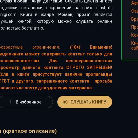
Страх любви - Анри де Ренье
" Слушать цикл книг без
Ав
подписки, остановки, сокращений на сайте slushat-
Оз
knigi.com. Книга в жанре "
Роман, проза
" является
Вр
лучшей книгой, которую можно слушать онлайн
Пр
полностью бесплатно.
Ко
Кн
Возрастные ограничения:
(18+) Внимание!
са
Аудиокнига может содержать контент только для
совершеннолетних. Для несовершеннолетних
просмотр данного контента СТРОГО ЗАПРЕЩЕН!
Если в книге присутствует наличие пропаганды
ЛГБТ и другого, запрещенного контента - просьба
написать на почту для удаления материала.
В избранное
СЛУШАТЬ КНИГУ
 (краткое описание)