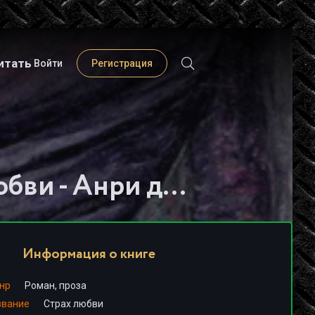
итать
Войти
Регистрация
Слушать книгу - "Страх любви - Анри де Ренье"
Информация о книге
нр
Роман, проза
звание
Страх любви