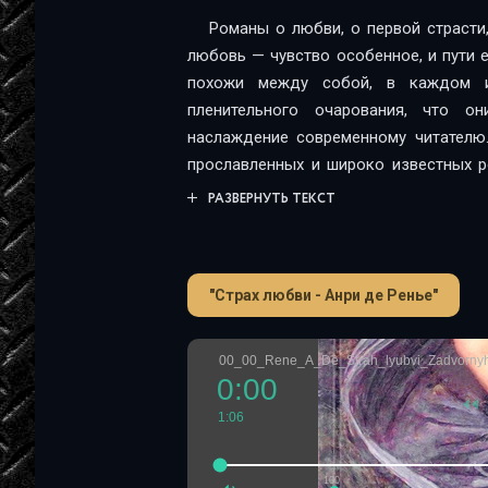
Романы о любви, о первой страсти
любовь — чувство особенное, и пути 
похожи между собой, в каждом и
пленительного очарования, что о
наслаждение современному читателю.
прославленных и широко известных р
прошлое», «Дважды любимая» или «По пр
РАЗВЕРНУТЬ ТЕКСТ
одно из самых законченных и в с
французского рассказчика-поэта.Е
психологических проблем и пережива
"Страх любви - Анри де Ренье"
внешних обстоятельств, случайных и п
своего крайнего предела. Именно ту
«внутренней» обстановки или пси
00_00_Rene_A_De_Strah_lyubvi_Zadvorny
старинного поместья или уголка све
0:00
названных вещах его. Единственн
1:06
является столь любимая автором Венец
живописной реальности или как внутр
100