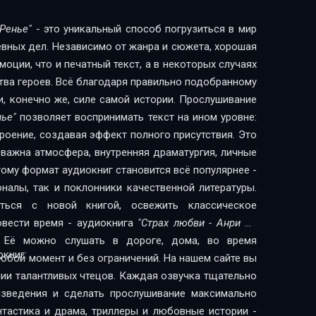
 пленительной из всех героинь Ренье. И эта черта,
еской, глав и мягкой воздушностью образов, еще
 Ренье"
- это уникальный способ погрузиться в мир
т романа впечатлению поэмы о любви горькой и
евных дел. Независимо от жанра и сюжета, хорошая
 Настоящий перевод является последним трудом
оции, что и печатный текст, а в некоторых случаях
 (умерла 11 марта 1925 г. в Москве), вложившей в
тва героев. Всё благодаря правильно подобранному
 художественной переводчицы.А. Смирнов
и, конечно же, силе самой истории. Прослушивание
нье"
позволяет воспринимать текст на ином уровне:
троение, создавая эффект полного присутствия. Это
 важна атмосфера, внутренняя драматургия, личные
ому формат аудиокниг становится всё популярнее -
налы, так и поклонники качественной литературы.
ься с новой книгой, освежить классическое
овести время - аудиокнига
"Страх любви - Анри де
 Её можно слушать в дороге, дома, во время
книг:
любой момент и без ограничений. На нашем сайте вы
нии талантливых чтецов. Каждая озвучка тщательно
изведения и сделать прослушивание максимально
нтастика и драма, триллеры и любовные истории -