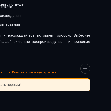
нигу по душе.
 текста
роизведения
 литературы
г - наслаждайтесь историей голосом. Выберите
Ренье"
, включите воспроизведение - и позвольте
имволов. Комментарии модерируются
тать первым!