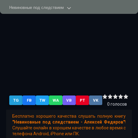
Невиновные под следствием
Невиновные под следствием
Невиновные под следствием
Невиновные под следствием
Невиновные под следствием
Невиновные под следствием
Невиновные под следствием
Невиновные под следствием
TG
FB
TW
WA
VB
PT
VK
Невиновные под следствием
0
голосов
Невиновные под следствием
Бесплатно хорошего качества слушать полную книгу
"Невиновные под следствием - Алексей Федяров"
!
Невиновные под следствием
Слушайте онлайн в хорошем качестве в любое время с
телефона Android, iPhone или ПК.