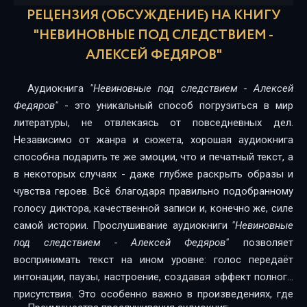
Невиновные под следствием
РЕЦЕНЗИЯ (ОБСУЖДЕНИЕ) НА КНИГУ
Невиновные под следствием
"НЕВИНОВНЫЕ ПОД СЛЕДСТВИЕМ -
АЛЕКСЕЙ ФЕДЯРОВ"
Невиновные под следствием
Невиновные под следствием
Аудиокнига
"Невиновные под следствием - Алексей
Федяров"
- это уникальный способ погрузиться в мир
Невиновные под следствием
литературы, не отвлекаясь от повседневных дел.
Невиновные под следствием
Независимо от жанра и сюжета, хорошая аудиокнига
способна подарить те же эмоции, что и печатный текст, а
Невиновные под следствием
в некоторых случаях - даже глубже раскрыть образы и
чувства героев. Всё благодаря правильно подобранному
Невиновные под следствием
голосу диктора, качественной записи и, конечно же, силе
Невиновные под следствием
самой истории. Прослушивание аудиокниги
"Невиновные
под следствием - Алексей Федяров"
позволяет
Невиновные под следствием
воспринимать текст на ином уровне: голос передаёт
Невиновные под следствием
интонации, паузы, настроение, создавая эффект полного
присутствия. Это особенно важно в произведениях, где
Невиновные под следствием