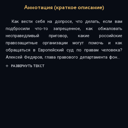
Аннотация (краткое описание)
Как вести себя на допросе, что делать, если вам
подбросили что-то запрещенное, как обжаловать
несправедливый приговор, какие российские
правозащитные организации могут помочь и как
обращаться в Европейский суд по правам человека?
Алексей Федяров, глава правового департамента фонда
«Русь сидящая», объясняет, как действовать тем, кто
РАЗВЕРНУТЬ ТЕКСТ
стал жертвой несправедливости. Автор рассказывает,
как и почему российские суды выносят несправедливые
и необоснованные приговоры и каким образом силовики
фабрикуют и фальсифицируют уголовные дела.Анализ
проводится по трем категориям: о наркотиках,
экономических и политически мотивированных делах – в
том числе самых последних, связанных с событиями в
Москве летом 2019-го (дела Голунова, Котова, Устинова