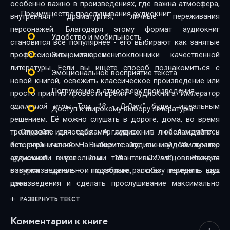
особенно важно в произведениях, где важна атмосфера,
Преимущества прослушивания аудиокниг:
внутренняя драматургия, личные переживания
персонажей. Благодаря этому формат аудиокниг
Удобство и мобильность
становится всё популярнее - его выбирают как занятые
профессионалы, так и поклонники качественной
Экономия времени
литературы. Если вы ищете способ познакомиться с
Эмоциональное восприятие текста
новой книгой, освежить классическое произведение или
Погружение в атмосферу произведения
просто приятно провести время - аудиокнига
"Император
одиночной игры Том 18 - D-Dart"
будет идеальным
Доступ к широкому выбору литературы
решением. Её можно слушать в дороге, дома, во время
тренировок или отдыха. А главное - в любой момент и
Откройте для себя мир аудиокниг - наслаждайтесь
без ограничений. На нашем сайте вы найдёте лучшие
историей голосом. Выберите аудиокнигу
"Император
аудиокниги в исполнении талантливых чтецов. Каждая
одиночной игры Том 18 - D-Dart"
, включите
озвучка тщательно подобрана, чтобы передать дух
воспроизведение - и позвольте рассказу изменить ваш
произведения и сделать прослушивание максимально
день.
комфортным. Новинки и классика, фантастика и драма,
РАЗВЕРНУТЬ ТЕКСТ
триллеры и любовные истории - мы собрали всё, чтобы
Комментарии к книге
каждый нашёл книгу по душе.