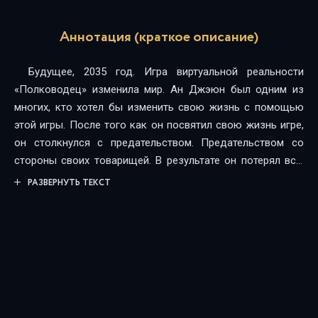
Аннотация (краткое описание)
Будущее, 2035 год. Игра виртуальной реальности
«Полководец» изменила мир. Ан Джэюн был одним из
многих, кто хотел бы изменить свою жизнь с помощью
этой игры. После того как он посвятил свою жизнь игре,
он столкнулся с предательством. Предательством со
стороны своих товарищей. В результате он потерял все.
Но ему был дан шанс начать все с чистого листа!
РАЗВЕРНУТЬ ТЕКСТ
«Независимо от цены, я добьюсь всего сам… Я покажу
вам, как достичь всего в одиночку.» Другим приходиться
делить добычу. Но Ан Джэюн заберет себе все! Это
было начало сольной игровой жизни Ан Джэюна.