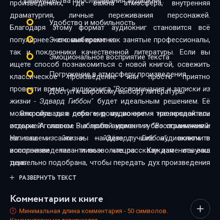
Преимущества прослушивания аудиокниг:
произведениях, где важна атмосфера, внутренняя
драматургия, личные переживания персонажей.
Удобство и мобильность
Благодаря этому формат аудиокниг становится всё
популярнее - его выбирают как занятые профессионалы,
Экономия времени
так и поклонники качественной литературы. Если вы
Эмоциональное восприятие текста
ищете способ познакомиться с новой книгой, освежить
Погружение в атмосферу произведения
классическое произведение или просто приятно
провести время - аудиокнига
"Воспоминания и записки из
Доступ к широкому выбору литературы
жизни - Эдвард Гиббон"
будет идеальным решением. Её
можно слушать в дороге, дома, во время тренировок или
Откройте для себя мир аудиокниг - наслаждайтесь
отдыха. А главное - в любой момент и без ограничений.
историей голосом. Выберите аудиокнигу
"Воспоминания и
На нашем сайте вы найдёте лучшие аудиокниги в
записки из жизни - Эдвард Гиббон"
, включите
исполнении талантливых чтецов. Каждая озвучка
воспроизведение - и позвольте рассказу изменить ваш
тщательно подобрана, чтобы передать дух произведения
день.
и сделать прослушивание максимально комфортным.
РАЗВЕРНУТЬ ТЕКСТ
Новинки и классика, фантастика и драма, триллеры и
Комментарии к книге
любовные истории - мы собрали всё, чтобы каждый
нашёл книгу по душе.
Минимальная длина комментария - 50 символов.