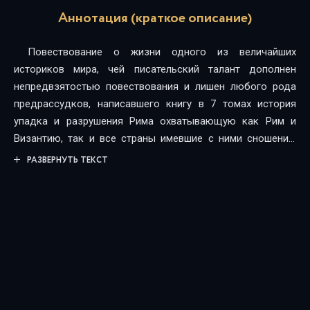
Аннотация (краткое описание)
Повествование о жизни одного из величайших
историков мира, чей писательский талант дополнен
непредвзятостью повествования и лишен любого рода
предрассудков, написавшего книгу в 7 томах история
упадка и разрушения Рима охватывающую как Рим и
Византию, так и все страны имевшие с ними сношения.
Подробный разбор христианства, Ислама, и других
РАЗВЕРНУТЬ ТЕКСТ
религий.