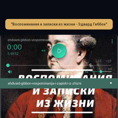
"Воспоминания и записки из жизни - Эдвард Гиббон"
ehdvard-gibbon-vospominanija-i-zapiski-iz-zhizni
0:00
5:44:52
-15
+15
1.0
x1
ehdvard-gibbon-vospominanija-i-zapiski-iz-zhizni