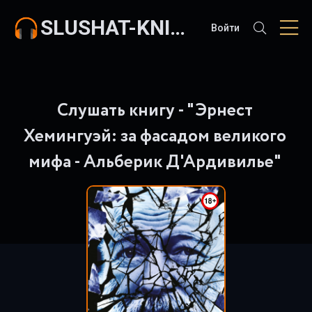
SLUSHAT-KNIGI.COM
Войти
Слушать книгу - "Эрнест
Хемингуэй: за фасадом великого
мифа - Альберик Д'Ардивилье"