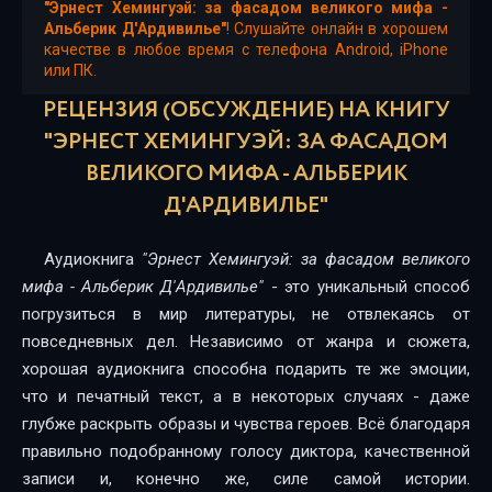
"Эрнест Хемингуэй: за фасадом великого мифа -
02_02_Основные произведения.
Альберик Д'Ардивилье"
! Слушайте онлайн в хорошем
качестве в любое время с телефона Android, iPhone
или ПК.
02_03_Некоторые книги Хемингуэя и о Хемигуэе
РЕЦЕНЗИЯ (ОБСУЖДЕНИЕ) НА КНИГУ
03_01_Вселенная Хемингуэя. Женщины
"ЭРНЕСТ ХЕМИНГУЭЙ: ЗА ФАСАДОМ
03_02_Друзья
ВЕЛИКОГО МИФА - АЛЬБЕРИК
Д'АРДИВИЛЬЕ"
03_03_Вещи
03_04_Бои
Аудиокнига
"Эрнест Хемингуэй: за фасадом великого
мифа - Альберик Д'Ардивилье"
03_05_Оскорбления
- это уникальный способ
погрузиться в мир литературы, не отвлекаясь от
03_06_Алкогольные напитки
повседневных дел. Независимо от жанра и сюжета,
хорошая аудиокнига способна подарить те же эмоции,
04_01_Проделки и чудачества. Обманы
что и печатный текст, а в некоторых случаях - даже
04_02_Аварии и ранения
глубже раскрыть образы и чувства героев. Всё благодаря
правильно подобранному голосу диктора, качественной
04_03_Коты и кошки
записи и, конечно же, силе самой истории.