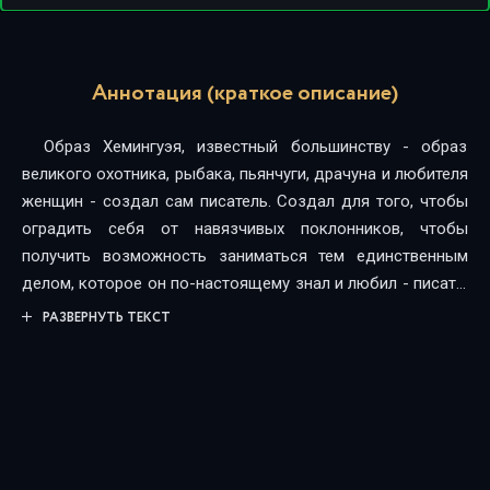
Аннотация (краткое описание)
Образ Хемингуэя, известный большинству - образ
великого охотника, рыбака, пьянчуги, драчуна и любителя
женщин - создал сам писатель. Создал для того, чтобы
оградить себя от навязчивых поклонников, чтобы
получить возможность заниматься тем единственным
делом, которое он по-настоящему знал и любил - писать.
Мастер маски и правдивой лжи, Эрнест, возможно, и не
РАЗВЕРНУТЬ ТЕКСТ
представлял себе, что этот фасад станет его главным
врагом, что эта карикатура на самого себя постепенно
лишит его смысла жизни. Альберику д'Ардивилье
удалось заглянуть за фасад мифа и увидеть в Хемингуэе
того, кем он был на самом деле - глубоко
эрудированного, удивительно скромного и даже