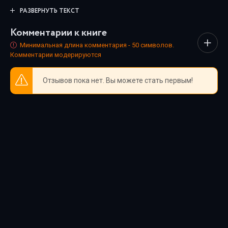
Каждая озвучка тщательно подобрана, чтобы передать
РАЗВЕРНУТЬ ТЕКСТ
дух произведения и сделать прослушивание максимально
Комментарии к книге
комфортным. Новинки и классика, фантастика и драма,
триллеры и любовные истории - мы собрали всё, чтобы
Минимальная длина комментария - 50 символов.
Комментарии модерируются
каждый нашёл книгу по душе.
Отзывов пока нет. Вы можете стать первым!