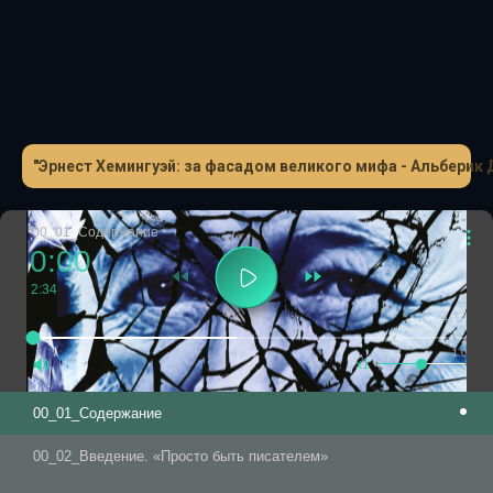
скрытного человека, пылкого любителя живописи и
опытного коллекционера; порой невероятно щедрого,
верного друга, способного на страсти и глубокое
понимание состояния других. А еще - порой жестокого и
жесткого, патологического обманщика, личность
одинокую, хрупкую, гораздо более богатую и гораздо
"Эрнест Хемингуэй: за фасадом великого мифа - Альберик 
более сложную, чем та, что писатель создал для
окружающего мира.
00_01_Содержание
0:00
2:34
-15
+15
1.0
x1
00_01_Содержание
00_02_Введение. «Просто быть писателем»