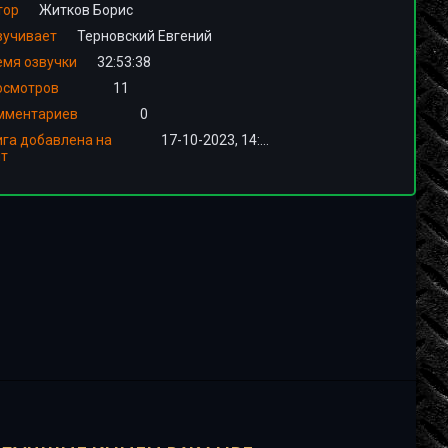
тор
Житков Борис
вучивает
Терновский Евгений
емя озвучки
32:53:38
осмотров
11
мментариев
0
ига добавлена на
17-10-2023, 14:00
йт