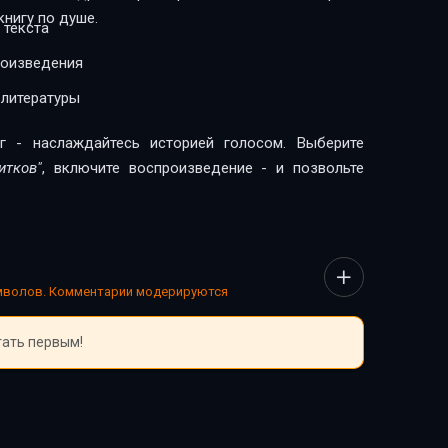
нигу по душе.
 текста
роизведения
 литературы
г - наслаждайтесь историей голосом. Выберите
итков"
, включите воспроизведение - и позвольте
имволов. Комментарии модерируются
тать первым!