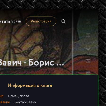
итать
Войти
Регистрация
Слушать книгу - "Виктор Вавич - Борис Житков"
Информация о книге
нр
Роман, проза
звание
Виктор Вавич