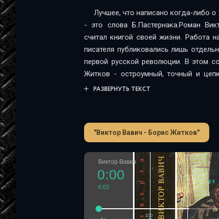
Лучшее, что написано когда-либо о 1
- это слова Б.Пастернака.Роман Вик
считал книгой своей жизни. Работа 
писателя публиковались лишь отдель
первой русской революции. В этом с
Житков - остроумный, точный и цепк
вместе с тем перед нами книга н
РАЗВЕРНУТЬ ТЕКСТ
европейского авантюрного и русского
Виктора Вавича был пущен под нож 
рецензии А. Фадеева. Экземпляр, по
"Виктор Вавич - Борис Житков"
наконец издается одна из лучших рус
исследователем его творчества Лидие
Виктор Вавич
0:00
4:02
100