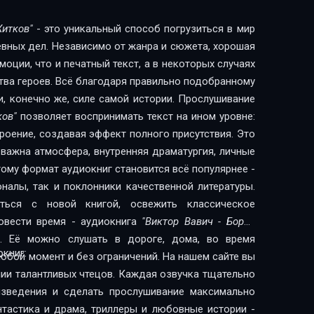
Житков"
- это уникальный способ погрузиться в мир
евных дел. Независимо от жанра и сюжета, хорошая
оции, что и печатный текст, а в некоторых случаях
тва героев. Всё благодаря правильно подобранному
и, конечно же, силе самой истории. Прослушивание
ков"
позволяет воспринимать текст на ином уровне:
троение, создавая эффект полного присутствия. Это
 важна атмосфера, внутренняя драматургия, личные
ому формат аудиокниг становится всё популярнее -
налы, так и поклонники качественной литературы.
ься с новой книгой, освежить классическое
овести время - аудиокнига
"Виктор Вавич - Борис
 Её можно слушать в дороге, дома, во время
книг:
любой момент и без ограничений. На нашем сайте вы
нии талантливых чтецов. Каждая озвучка тщательно
изведения и сделать прослушивание максимально
нтастика и драма, триллеры и любовные истории -