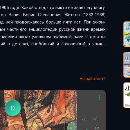
905 годе. Какой стыд, что никто не знает эту книгу.
тор Вавич Борис Степанович Житков (1882-1938)
над ней продолжалась больше пяти лет. При жизни
ные части его энциклопедии русской жизни времен
очинении легко узнаваем любимый нами с детства
ий в деталях, свободный и лаконичный в языке;
еизвестного мастера, следующего традициям
 психологического романа. Тираж полного издания
осенью 1941 года, после разгромной внутренней
 которому - спустя 60 лет после смерти автора -
Не работает?
ских книг XX века, был сохранен другом Житкова,
й Корнеевной Чуковской
-15
+15
1.0