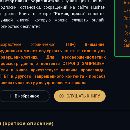
Виктор Вавич - Борис Житков
" Слушать цикл книг без
Ав
подписки, остановки, сокращений на сайте slushat-
Оз
knigi.com. Книга в жанре "
Роман, проза
" является
Вр
лучшей книгой, которую можно слушать онлайн
Пр
полностью бесплатно.
Ко
Кн
Возрастные ограничения:
(18+) Внимание!
са
Аудиокнига может содержать контент только для
совершеннолетних. Для несовершеннолетних
просмотр данного контента СТРОГО ЗАПРЕЩЕН!
Если в книге присутствует наличие пропаганды
ЛГБТ и другого, запрещенного контента - просьба
написать на почту для удаления материала.
В избранное
СЛУШАТЬ КНИГУ
 (краткое описание)