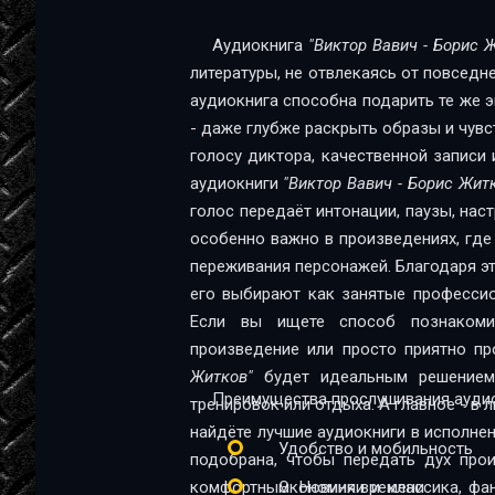
Виктор Вавич
Аудиокнига
"Виктор Вавич - Борис 
литературы, не отвлекаясь от повседн
Виктор Вавич
аудиокнига способна подарить те же эм
Виктор Вавич
- даже глубже раскрыть образы и чувс
голосу диктора, качественной записи 
Виктор Вавич
аудиокниги
"Виктор Вавич - Борис Жит
Виктор Вавич
голос передаёт интонации, паузы, нас
особенно важно в произведениях, где
Виктор Вавич
переживания персонажей. Благодаря эт
Виктор Вавич
его выбирают как занятые профессио
Если вы ищете способ познакомит
Виктор Вавич
произведение или просто приятно пр
Житков"
будет идеальным решением.
Виктор Вавич
Преимущества прослушивания аудио
тренировок или отдыха. А главное - в 
Виктор Вавич
найдёте лучшие аудиокниги в исполне
Удобство и мобильность
подобрана, чтобы передать дух про
Виктор Вавич
комфортным. Новинки и классика, фа
Экономия времени