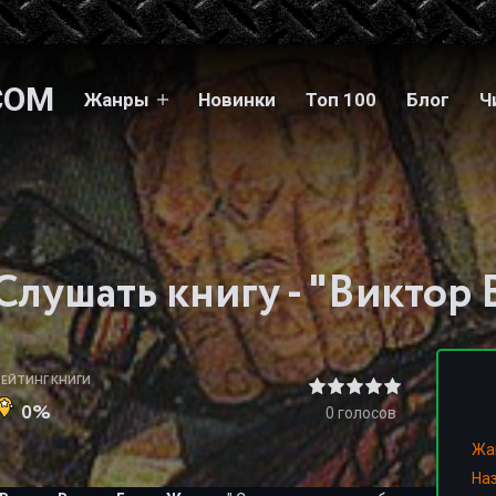
COM
Жанры
Новинки
Топ 100
Блог
Ч
РЕЙТИНГ КНИГИ
0%
0
голосов
Жа
На