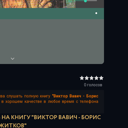
x1
0
голосов
тва слушать полную книгу
"Виктор Вавич - Борис
н в хорошем качестве в любое время с телефона
НА КНИГУ "ВИКТОР ВАВИЧ - БОРИС
ЖИТКОВ"