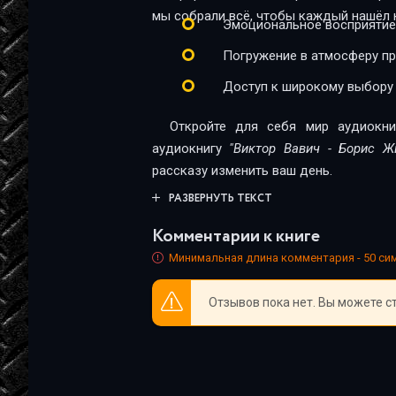
Виктор Вавич
мы собрали всё, чтобы каждый нашёл к
Эмоциональное восприятие
Виктор Вавич
Погружение в атмосферу п
Виктор Вавич
Доступ к широкому выбору
Виктор Вавич
Откройте для себя мир аудиокни
Виктор Вавич
аудиокнигу
"Виктор Вавич - Борис Ж
рассказу изменить ваш день.
Виктор Вавич
РАЗВЕРНУТЬ ТЕКСТ
Виктор Вавич
Комментарии к книге
Виктор Вавич
Минимальная длина комментария - 50 с
Виктор Вавич
Отзывов пока нет. Вы можете с
Виктор Вавич
Виктор Вавич
Виктор Вавич