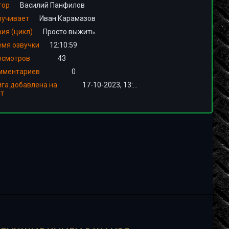
тор
Василий Панфилов
вучивает
Иван Карамазов
ия (цикл)
Просто выжить
емя озвучки
12:10:59
осмотров
43
мментариев
0
ига добавлена на
17-10-2023, 13:03
йт