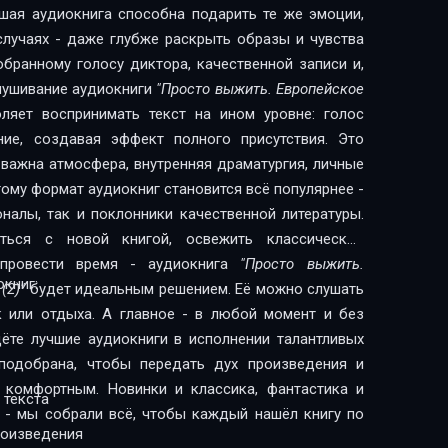
шая аудиокнига способна подарить те же эмоции,
 случаях - даже глубже раскрыть образы и чувства
обранному голосу диктора, качественной записи и,
слушивание аудиокниги
"Просто выжить. Европейское
ляет воспринимать текст на ином уровне: голос
ние, создавая эффект полного присутствия. Это
 важна атмосфера, внутренняя драматургия, личные
ому формат аудиокниг становится всё популярнее -
налы, так и поклонники качественной литературы.
ься с новой книгой, освежить классическое
 провести время - аудиокнига
"Просто выжить.
книг:
(2)"
будет идеальным решением. Её можно слушать
к или отдыха. А главное - в любой момент и без
дёте лучшие аудиокниги в исполнении талантливых
подобрана, чтобы передать дух произведения и
 комфортным. Новинки и классика, фантастика и
 текста
 - мы собрали всё, чтобы каждый нашёл книгу по
роизведения