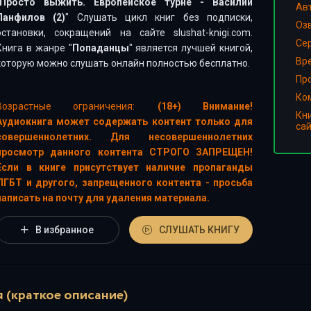
Просто выжить. Европейское турне - Василий
Ав
Панфилов (2)
" Слушать цикл книг без подписки,
Оз
остановки, сокращений на сайте slushat-knigi.com.
Сер
Книга в жанре "
Попаданцы
" является лучшей книгой,
Вр
которую можно слушать онлайн полностью бесплатно.
Пр
Ко
Возрастные ограничения:
(18+) Внимание!
Кн
Аудиокнига может содержать контент только для
са
совершеннолетних. Для несовершеннолетних
просмотр данного контента СТРОГО ЗАПРЕЩЕН!
Если в книге присутствует наличие пропаганды
ЛГБТ и другого, запрещенного контента - просьба
написать на почту для удаления материала.
В избранное
СЛУШАТЬ КНИГУ
 (краткое описание)