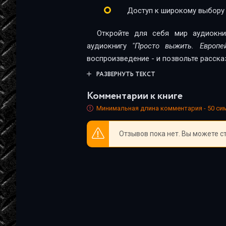
25
Доступ к широкому выбору
26
Откройте для себя мир аудиокни
27
аудиокнигу
"Просто выжить. Европе
воспроизведение - и позвольте расска
28
РАЗВЕРНУТЬ ТЕКСТ
29
Комментарии к книге
30
Минимальная длина комментария - 50 с
31
Отзывов пока нет. Вы можете с
32
33
34
35
36