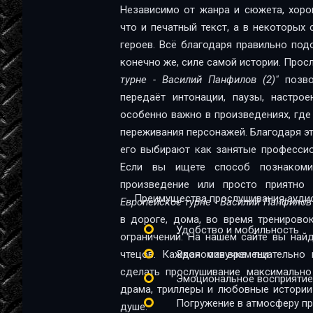
Независимо от жанра и сюжета, хоро
14
что и печатный текст, а в некоторых
героев. Всё благодаря правильно под
15
конечно же, силе самой истории. Про
16
турне - Василий Панфилов (2)"
позво
передаёт интонации, паузы, настрое
17
особенно важно в произведениях, где
18
переживания персонажей. Благодаря эт
его выбирают как занятые профессио
19
Если вы ищете способ познакомит
произведение или просто приятно
20
Преимущества прослушивания аудио
Европейское турне - Василий Панфилов 
21
в дороге, дома, во время тренирово
Удобство и мобильность
ограничений. На нашем сайте вы най
22
чтецов. Каждая озвучка тщательно 
Экономия времени
23
сделать прослушивание максимально
Эмоциональное восприятие
драма, триллеры и любовные истории
24
Погружение в атмосферу п
душе.