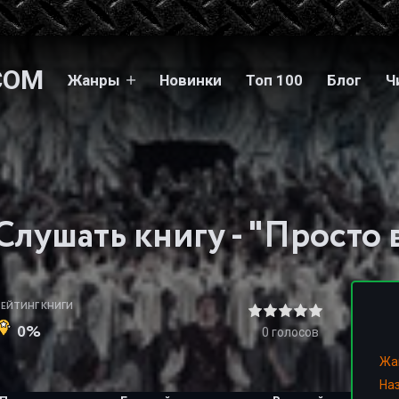
COM
Жанры
Новинки
Топ 100
Блог
Ч
РЕЙТИНГ КНИГИ
0%
0
голосов
Жа
На