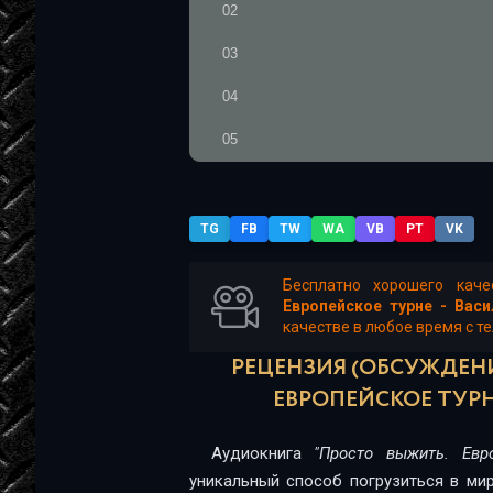
02
03
04
05
06
07
TG
FB
TW
WA
VB
PT
VK
08
Бесплатно хорошего кач
Европейское турне - Васи
09
качестве в любое время с те
10
РЕЦЕНЗИЯ (ОБСУЖДЕНИ
ЕВРОПЕЙСКОЕ ТУРН
11
12
Аудиокнига
"Просто выжить. Евр
уникальный способ погрузиться в мир
13