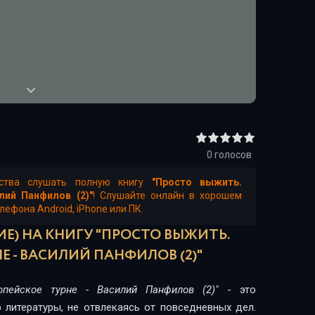
0
голосов
ества слушать полную книгу
"Просто выжить.
лий Панфилов (2)"
! Слушайте онлайн в хорошем
лефона Android, iPhone или ПК.
Е) НА КНИГУ "ПРОСТО ВЫЖИТЬ.
Е - ВАСИЛИЙ ПАНФИЛОВ (2)"
опейское турне - Василий Панфилов (2)"
- это
 литературы, не отвлекаясь от повседневных дел.