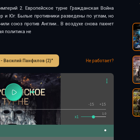
империй 2. Европейское турне Гражданская Война
р и Юг. Былые противники разведены по углам, но
чили союз против Англии… В воздухе снова пахнет
ая политика не
- Василий Панфилов (2)"
Не работает?
-15
+15
1.0
x1