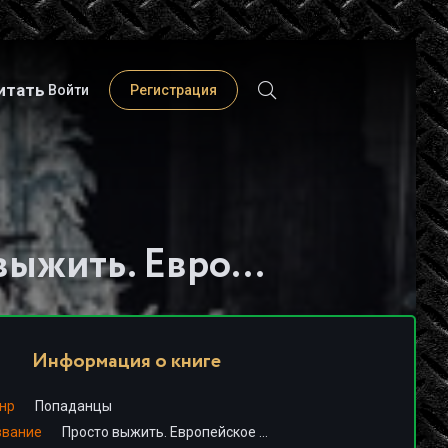
итать
Войти
Регистрация
Слушать книгу - "Просто выжить. Европейское турне - Василий Панфилов (2)"
Информация о книге
нр
Попаданцы
звание
Просто выжить. Европейское турне