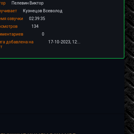
тор
Пелевин Виктор
вучивает
Кузнецов Всеволод
емя озвучки
02:39:35
осмотров
134
мментариев
0
ига добавлена на
17-10-2023, 12:00
йт