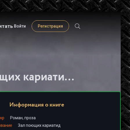
итать
Войти
Регистрация
Слушать книгу - "Зал поющих кариатид - Виктор Пелевин"
Информация о книге
нр
Роман, проза
звание
Зал поющих кариатид