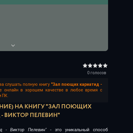
0
голосов
ва слушать полную книгу
"Зал поющих кариатид -
те онлайн в хорошем качестве в любое время с
и ПК.
НИЕ) НА КНИГУ "ЗАЛ ПОЮЩИХ
- ВИКТОР ПЕЛЕВИН"
д - Виктор Пелевин"
- это уникальный способ