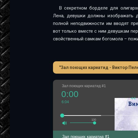
В секретном борделе для олигархо
Лена, девушки должны изображать др
полной неподвижности им вводят пре
вот только вместе с ним девушкам пе
свойственный самкам богомола – пожи
"Зал поющих кариатид - Виктор Пел
Зал поющих кариатид #1
0:00
6:04
100
Зал поющих кариатид #1