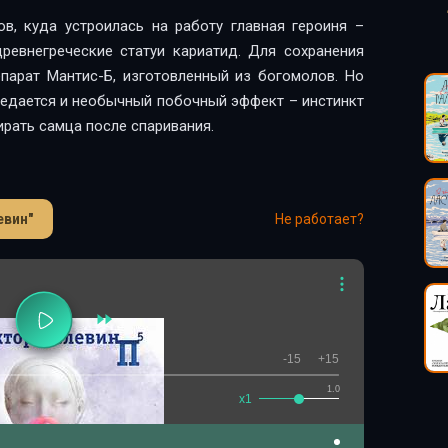
в, куда устроилась на работу главная героиня –
евнегреческие статуи кариатид. Для сохранения
парат Мантис-Б, изготовленный из богомолов. Но
редается и необычный побочный эффект – инстинкт
рать самца после спаривания.
евин"
Не работает?
-15
+15
1.0
x1