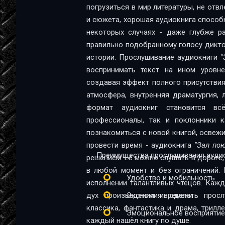
погрузиться в мир литературы, не отв
Зал поющих кариатид #13
и сюжета, хорошая аудиокнига способна
Зал поющих кариатид #14
некоторых случаях - даже глубже ра
правильно подобранному голосу диктор
Зал поющих кариатид #15
истории. Прослушивание аудиокниги
"
Зал поющих кариатид #16
воспринимать текст на ином уровне:
создавая эффект полного присутствия
Зал поющих кариатид #17
атмосфера, внутренняя драматургия,
Зал поющих кариатид #18
формат аудиокниг становится в
профессионалы, так и поклонники качественной 
познакомиться с новой книгой, освеж
провести время - аудиокнига
"Зал по
Преимущества прослушивания аудио
решением. Её можно слушать в дороге, 
в любой момент и без ограничений. 
Удобство и мобильность
исполнении талантливых чтецов. Каж
дух произведения и сделать прос
Экономия времени
классика, фантастика и драма, трил
Эмоциональное восприятие
каждый нашёл книгу по душе.