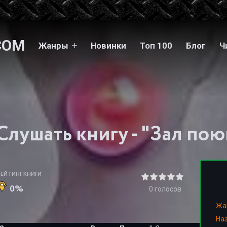
COM
Жанры
Новинки
Топ 100
Блог
Ч
РЕЙТИНГ КНИГИ
0%
0
голосов
Жа
На