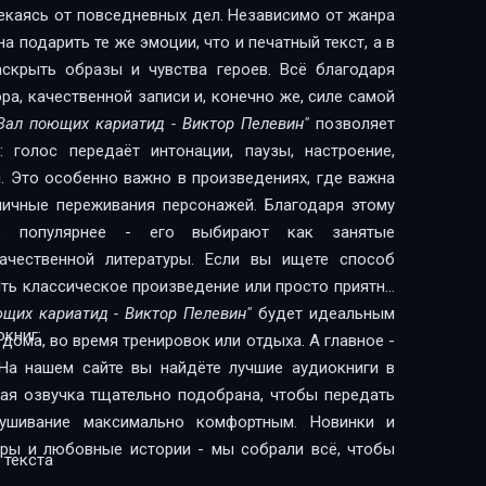
лекаясь от повседневных дел. Независимо от жанра
 подарить те же эмоции, что и печатный текст, а в
скрыть образы и чувства героев. Всё благодаря
а, качественной записи и, конечно же, силе самой
Зал поющих кариатид - Виктор Пелевин"
позволяет
 голос передаёт интонации, паузы, настроение,
. Это особенно важно в произведениях, где важна
 личные переживания персонажей. Благодаря этому
сё популярнее - его выбирают как занятые
литературы. Если вы ищете способ
ить классическое произведение или просто приятно
ющих кариатид - Виктор Пелевин"
будет идеальным
книг:
дома, во время тренировок или отдыха. А главное -
На нашем сайте вы найдёте лучшие аудиокниги в
дая озвучка тщательно подобрана, чтобы передать
лушивание максимально комфортным. Новинки и
леры и любовные истории - мы собрали всё, чтобы
 текста