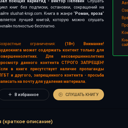
Зал поющих кариатид - Виктор Пелевин
" Слушать
Ав
цикл книг без подписки, остановки, сокращений на
Оз
сайте slushat-knigi.com. Книга в жанре "
Роман, проза
"
Вр
является лучшей книгой, которую можно слушать
Пр
онлайн полностью бесплатно.
Ко
Кн
Возрастные ограничения:
(18+) Внимание!
са
Аудиокнига может содержать контент только для
совершеннолетних. Для несовершеннолетних
просмотр данного контента СТРОГО ЗАПРЕЩЕН!
Если в книге присутствует наличие пропаганды
ЛГБТ и другого, запрещенного контента - просьба
написать на почту для удаления материала.
В избранное
СЛУШАТЬ КНИГУ
 (краткое описание)