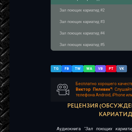
Зал поющих кариатид #2
Зал поющих кариатид #3
Зал поющих кариатид #4
Зал поющих кариатид #5
Зал поющих кариатид #6
Зал поющих кариатид #7
TG
FB
TW
WA
VB
PT
VK
Зал поющих кариатид #8
Бесплатно хорошего качест
Виктор Пелевин"
! Слушай
Зал поющих кариатид #9
телефона Android, iPhone ил
Зал поющих кариатид #10
РЕЦЕНЗИЯ (ОБСУЖДЕ
КАРИАТИД 
Зал поющих кариатид #11
Зал поющих кариатид #12
Аудиокнига
"Зал поющих кариати