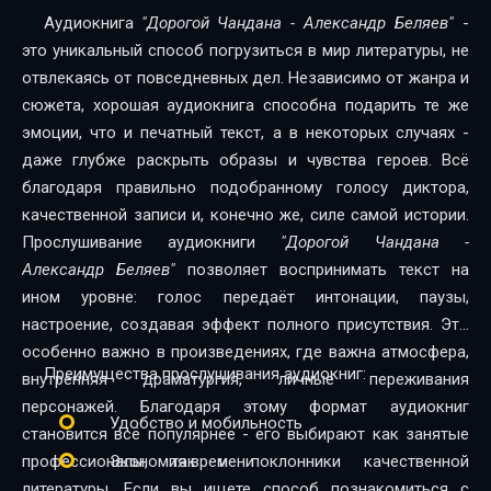
Аудиокнига
"Дорогой Чандана - Александр Беляев"
-
это уникальный способ погрузиться в мир литературы, не
отвлекаясь от повседневных дел. Независимо от жанра и
сюжета, хорошая аудиокнига способна подарить те же
эмоции, что и печатный текст, а в некоторых случаях -
даже глубже раскрыть образы и чувства героев. Всё
благодаря правильно подобранному голосу диктора,
качественной записи и, конечно же, силе самой истории.
Прослушивание аудиокниги
"Дорогой Чандана -
Александр Беляев"
позволяет воспринимать текст на
ином уровне: голос передаёт интонации, паузы,
настроение, создавая эффект полного присутствия. Это
особенно важно в произведениях, где важна атмосфера,
Преимущества прослушивания аудиокниг:
внутренняя драматургия, личные переживания
персонажей. Благодаря этому формат аудиокниг
Удобство и мобильность
становится всё популярнее - его выбирают как занятые
профессионалы, так и поклонники качественной
Экономия времени
литературы. Если вы ищете способ познакомиться с