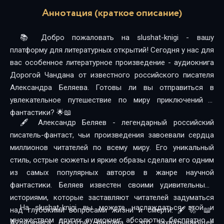
Аннотация (краткое описание)
📚 Добро пожаловать на slushat-knigi - вашу
платформу для литературных открытий! Сегодня у нас для
вас особенное литературное произведение - аудиокнига
Дорогой Чандана от известного российского писателя
Александра Беляева. Готовы ли вы отправиться в
увлекательное путешествие по миру приключений и
фантастики? 🌟📖
🖋️ Александр Беляев - легендарный российский
писатель-фантаст, чьи произведения завоевали сердца
миллионов читателей по всему миру. Его уникальный
стиль, острые сюжеты и яркие образы сделали его одним
из самых популярных авторов в жанре научной
фантастики. Беляев известен своими удивительными
историями, которые заставляют читателей задуматься
На slushat-knigi вы можете наслаждаться этой и
над глубокими вопросами жизни и смерти. 🖋️🚀 📖
множеством других аудиокниг абсолютно бесплатно и
Аудиокнига Дорогой Чандана - это захватывающее