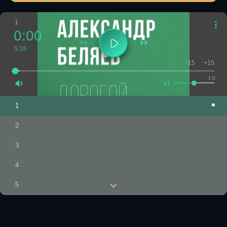
1
0:00
5:18
-15
+15
1.0
x1
1
2
3
4
5
6
7