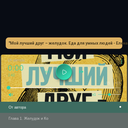
и другие вопросы отвечает наука о питании.Истории о
диетологии, новые медицинские исследования и советы
по изменению пищевого поведения в одном флаконе. От
мифов о питании камня на камне не останется.
Осторожно, доказательная диетология!
"Мой лучший друг – желудок. Еда для умных людей - Елен
От автора
0:00
2:42
-15
+15
1.0
x1
От автора
Глава 1. Желудок и Ко