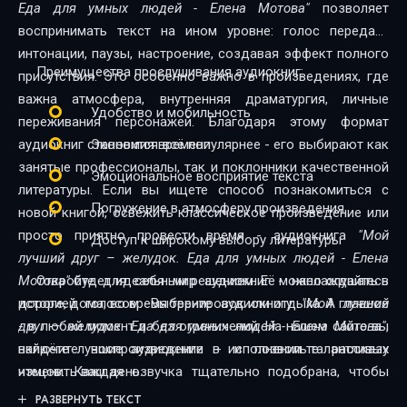
Еда для умных людей - Елена Мотова"
позволяет
воспринимать текст на ином уровне: голос передаёт
интонации, паузы, настроение, создавая эффект полного
Преимущества прослушивания аудиокниг:
присутствия. Это особенно важно в произведениях, где
важна атмосфера, внутренняя драматургия, личные
Удобство и мобильность
переживания персонажей. Благодаря этому формат
аудиокниг становится всё популярнее - его выбирают как
Экономия времени
занятые профессионалы, так и поклонники качественной
Эмоциональное восприятие текста
литературы. Если вы ищете способ познакомиться с
Погружение в атмосферу произведения
новой книгой, освежить классическое произведение или
просто приятно провести время - аудиокнига
"Мой
Доступ к широкому выбору литературы
лучший друг – желудок. Еда для умных людей - Елена
Мотова"
Откройте для себя мир аудиокниг - наслаждайтесь
будет идеальным решением. Её можно слушать в
дороге, дома, во время тренировок или отдыха. А главное
историей голосом. Выберите аудиокнигу
"Мой лучший
- в любой момент и без ограничений. На нашем сайте вы
друг – желудок. Еда для умных людей - Елена Мотова"
,
найдёте лучшие аудиокниги в исполнении талантливых
включите воспроизведение - и позвольте рассказу
чтецов. Каждая озвучка тщательно подобрана, чтобы
изменить ваш день.
передать дух произведения и сделать прослушивание
РАЗВЕРНУТЬ ТЕКСТ