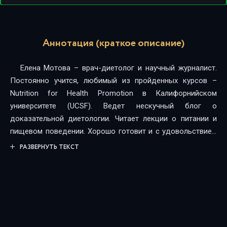
Аннотация (краткое описание)
Елена Мотова – врач-диетолог и научный журналист.
Постоянно учится, любимый из пройденных курсов –
Nutrition for Health Promotion в Калифорнийском
университете (UCSF). Ведет нескучный блог о
доказательной диетологии. Читает лекции о питании и
пищевом поведении. Хорошо готовит и с удовольствием
ест.Как работают желудок, печень и кишечник?
РАЗВЕРНУТЬ ТЕКСТ
Одинаково ли мы чувствуем вкус? Перед вами – новый
формат книги о питании. Вы узнаете не только о
пищеварении и обмене веществ, но и о том, как мозг и
гормоны регулируют вес. Каким образом формируются
пищевые привычки, почему люди толстеют после диет и
зачем нам нужны разные питательные вещества – на эти