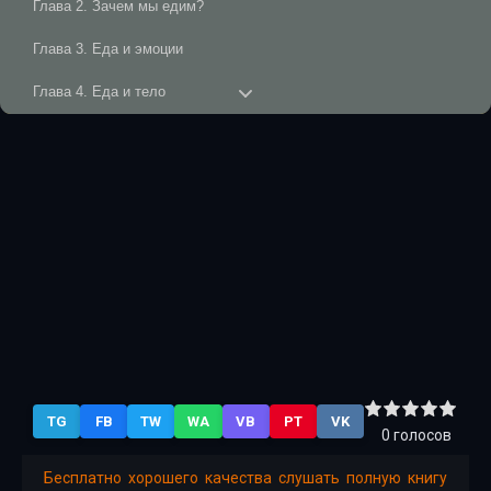
Глава 2. Зачем мы едим?
Глава 3. Еда и эмоции
Глава 4. Еда и тело
Глава 5. Еда и движение
Глава 6. Из чего сделана еда?
Глава 7. Вода, витамины, минералы
Глава 8. Еда и здоровье
Заключение
TG
FB
TW
WA
VB
PT
VK
0
голосов
Бесплатно хорошего качества слушать полную книгу