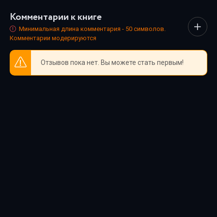
максимально комфортным. Новинки и классика,
Комментарии к книге
фантастика и драма, триллеры и любовные истории - мы
собрали всё, чтобы каждый нашёл книгу по душе.
Минимальная длина комментария - 50 символов.
Комментарии модерируются
Отзывов пока нет. Вы можете стать первым!