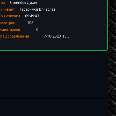
тор
Стейнбек Джон
вучивает
Герасимов Вячеслав
емя озвучки
09:49:43
осмотров
103
мментариев
0
ига добавлена на
17-10-2023, 10:02
йт