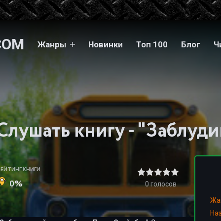
COM
Жанры
Новинки
Топ 100
Блог
Ч
РЕЙТИНГ КНИГИ
0%
0
голосов
Жа
На