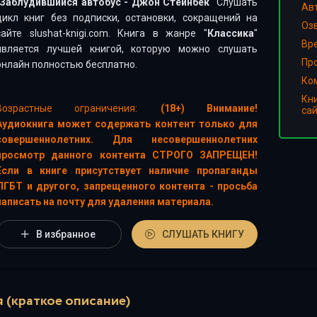
Заблудившийся автобус - Джон Стейнбек
" Слушать
Ав
цикл книг без подписки, остановки, сокращений на
Оз
сайте slushat-knigi.com. Книга в жанре "
Классика
"
Вр
является лучшей книгой, которую можно слушать
Пр
онлайн полностью бесплатно.
Ко
Кн
Возрастные ограничения:
(18+) Внимание!
са
Аудиокнига может содержать контент только для
совершеннолетних. Для несовершеннолетних
просмотр данного контента СТРОГО ЗАПРЕЩЕН!
Если в книге присутствует наличие пропаганды
ЛГБТ и другого, запрещенного контента - просьба
написать на почту для удаления материала.
В избранное
СЛУШАТЬ КНИГУ
 (краткое описание)