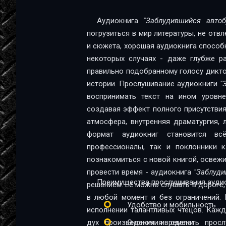
09-01-zabludivshiysya-avtobus
Аудиокнига
"Заблудившийся авто
погрузиться в мир литературы, не отв
09-02-zabludivshiysya-avtobus
и сюжета, хорошая аудиокнига способна
10-zabludivshiysya-avtobus
некоторых случаях - даже глубже ра
правильно подобранному голосу диктор
11-zabludivshiysya-avtobus
истории. Прослушивание аудиокниги
"
12-zabludivshiysya-avtobus
воспринимать текст на ином уровне:
создавая эффект полного присутствия
13-zabludivshiysya-avtobus
атмосфера, внутренняя драматургия,
14-01-zabludivshiysya-avtobus
формат аудиокниг становится в
профессионалы, так и поклонники качественной 
14-02-zabludivshiysya-avtobus
познакомиться с новой книгой, освеж
провести время - аудиокнига
"Заблуди
14-03-zabludivshiysya-avtobus
Преимущества прослушивания аудио
решением. Её можно слушать в дороге, 
15-zabludivshiysya-avtobus
в любой момент и без ограничений. 
Удобство и мобильность
исполнении талантливых чтецов. Каж
16-zabludivshiysya-avtobus
дух произведения и сделать прос
Экономия времени