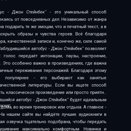
бус - Джон Стейнбек"
- это уникальный способ
лекаясь от повседневных дел. Независимо от жанра
 подарить те же эмоции, что и печатный текст, а в
скрыть образы и чувства героев. Всё благодаря
а, качественной записи и, конечно же, силе самой
Заблудившийся автобус - Джон Стейнбек"
позволяет
 голос передаёт интонации, паузы, настроение,
. Это особенно важно в произведениях, где важна
 личные переживания персонажей. Благодаря этому
сё популярнее - его выбирают как занятые
литературы. Если вы ищете способ
ить классическое произведение или просто приятно
вшийся автобус - Джон Стейнбек"
будет идеальным
книг:
дома, во время тренировок или отдыха. А главное -
На нашем сайте вы найдёте лучшие аудиокниги в
дая озвучка тщательно подобрана, чтобы передать
лушивание максимально комфортным. Новинки и