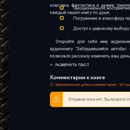
17-zabludivshiysya-avtobus
классика, фантастика и драма, трил
Эмоциональное восприятие
каждый нашёл книгу по душе.
18-zabludivshiysya-avtobus
Погружение в атмосферу п
19-zabludivshiysya-avtobus
Доступ к широкому выбору
20-zabludivshiysya-avtobus
Откройте для себя мир аудиокни
21-zabludivshiysya-avtobus
аудиокнигу
"Заблудившийся автобус 
позвольте рассказу изменить ваш день
22-zabludivshiysya-avtobus
РАЗВЕРНУТЬ ТЕКСТ
Комментарии к книге
Минимальная длина комментария - 50 с
Отзывов пока нет. Вы можете с