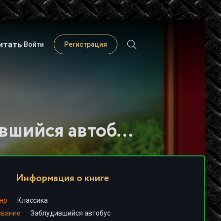
итать
Войти
Регистрация
Слушать книгу - "Заблудившийся автобус - Джон Стейнбек"
Информация о книге
нр
Классика
звание
Заблудившийся автобус