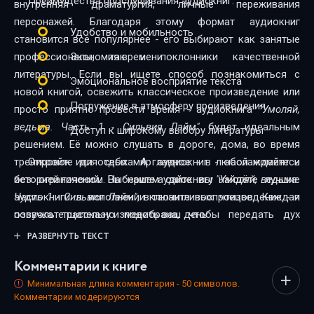
Преимущества прослушивания аудиокниг:
внутренняя драматургия, личные переживания
персонажей. Благодаря этому формат аудиокниг
Удобство и мобильность
становится всё популярнее - его выбирают как занятые
профессионалы, так и поклонники качественной
Экономия времени
литературы. Если вы ищете способ познакомиться с
Эмоциональное восприятие текста
новой книгой, освежить классическое произведение или
Погружение в атмосферу произведения
просто приятно провести время - аудиокнига
"Умоляй,
ведьма. Часть 1 - Сильвия Лайм"
будет идеальным
Доступ к широкому выбору литературы
решением. Её можно слушать в дороге, дома, во время
тренировок или отдыха. А главное - в любой момент и
Откройте для себя мир аудиокниг - наслаждайтесь
без ограничений. На нашем сайте вы найдёте лучшие
историей голосом. Выберите аудиокнигу
"Умоляй, ведьма.
аудиокниги в исполнении талантливых чтецов. Каждая
Часть 1 - Сильвия Лайм"
, включите воспроизведение - и
озвучка тщательно подобрана, чтобы передать дух
позвольте рассказу изменить ваш день.
произведения и сделать прослушивание максимально
РАЗВЕРНУТЬ ТЕКСТ
комфортным. Новинки и классика, фантастика и драма,
Комментарии к книге
триллеры и любовные истории - мы собрали всё, чтобы
каждый нашёл книгу по душе.
Минимальная длина комментария - 50 символов.
Комментарии модерируются