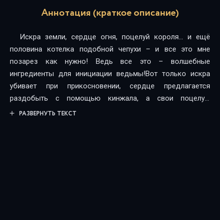
Аннотация (краткое описание)
Искра земли, сердце огня, поцелуй короля… и ещё
половина котелка подобной чепухи – и все это мне
позарез как нужно! Ведь все это – волшебные
ингредиенты для инициации ведьмы!Вот только искра
убивает при прикосновении, сердце предлагается
раздобыть с помощью кинжала, а свои поцелуи,
хотелось бы, чтобы король оставил при себе.Но чего не
РАЗВЕРНУТЬ ТЕКСТ
сделаешь, ради того, чтобы стать настоящей колдуньей?
Можно даже заставить прислуживать самого темного
колдуна всех времён.Или нет… последний пункт, кажется,
был лишним…Точно лишним!!!Возрастное ограничение:
18+