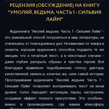
Umolyay-vedma.-Chast-1-15-
РЕЦЕНЗИЯ (ОБСУЖДЕНИЕ) НА КНИГУ
Umolyay-vedma.-Chast-1-16-
"УМОЛЯЙ, ВЕДЬМА. ЧАСТЬ 1 - СИЛЬВИЯ
ЛАЙМ"
Umolyay-vedma.-Chast-1-17-
Umolyay-vedma.-Chast-1-18-
Аудиокнига
"Умоляй, ведьма. Часть 1 - Сильвия Лайм"
-
это уникальный способ погрузиться в мир литературы, не
отвлекаясь от повседневных дел. Независимо от жанра и
сюжета, хорошая аудиокнига способна подарить те же
эмоции, что и печатный текст, а в некоторых случаях -
даже глубже раскрыть образы и чувства героев. Всё
благодаря правильно подобранному голосу диктора,
качественной записи и, конечно же, силе самой истории.
Прослушивание аудиокниги
"Умоляй, ведьма. Часть 1 -
Сильвия Лайм"
позволяет воспринимать текст на ином
уровне: голос передаёт интонации, паузы, настроение,
создавая эффект полного присутствия. Это особенно
важно в произведениях, где важна атмосфера,