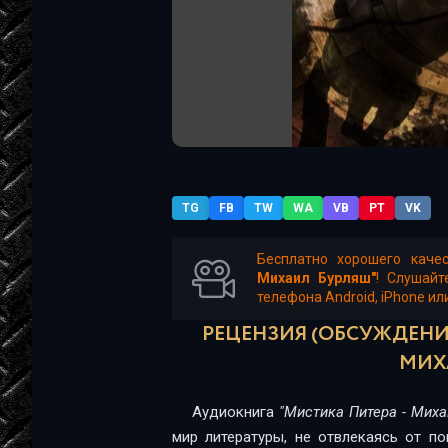
TG
FB
TW
WA
VB
PT
VK
Бесплатно хорошего каче
Михаил Бурляш"
! Слушайт
телефона Android, iPhone ил
РЕЦЕНЗИЯ (ОБСУЖДЕНИЕ
МИХ
Аудиокнига
"Мистика Питера - Мих
мир литературы, не отвлекаясь от п