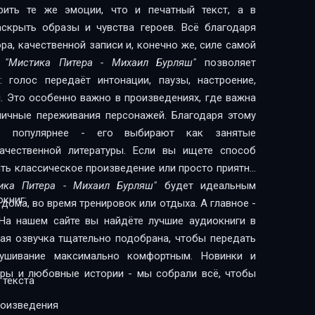
рить те же эмоции, что и печатный текст, а в
скрыть образы и чувства героев. Всё благодаря
а, качественной записи и, конечно же, силе самой
и
"Мистика Питера - Михаил Бурляш"
позволяет
 голос передаёт интонации, паузы, настроение,
. Это особенно важно в произведениях, где важна
 личные переживания персонажей. Благодаря этому
сё популярнее - его выбирают как занятые
литературы. Если вы ищете способ
ить классическое произведение или просто приятно
ика Питера - Михаил Бурляш"
будет идеальным
книг:
дома, во время тренировок или отдыха. А главное -
На нашем сайте вы найдёте лучшие аудиокниги в
дая озвучка тщательно подобрана, чтобы передать
лушивание максимально комфортным. Новинки и
леры и любовные истории - мы собрали всё, чтобы
 текста
роизведения