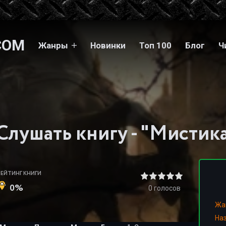
COM
Жанры
Новинки
Топ 100
Блог
Ч
РЕЙТИНГ КНИГИ
0%
0
голосов
Жа
На