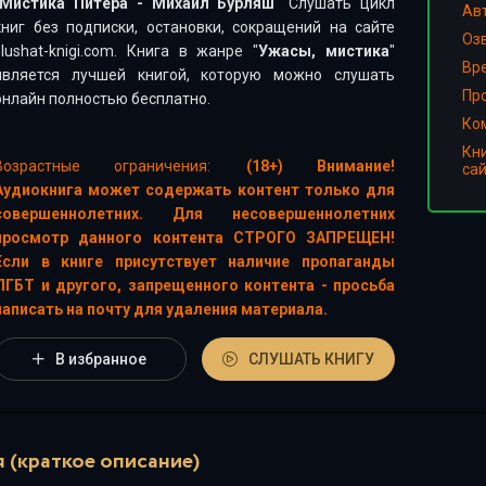
Мистика Питера - Михаил Бурляш
" Слушать цикл
Ав
книг без подписки, остановки, сокращений на сайте
Оз
slushat-knigi.com. Книга в жанре "
Ужасы, мистика
"
Вр
является лучшей книгой, которую можно слушать
Пр
онлайн полностью бесплатно.
Ко
Кн
Возрастные ограничения:
(18+) Внимание!
са
Аудиокнига может содержать контент только для
совершеннолетних. Для несовершеннолетних
просмотр данного контента СТРОГО ЗАПРЕЩЕН!
Если в книге присутствует наличие пропаганды
ЛГБТ и другого, запрещенного контента - просьба
написать на почту для удаления материала.
В избранное
СЛУШАТЬ КНИГУ
 (краткое описание)