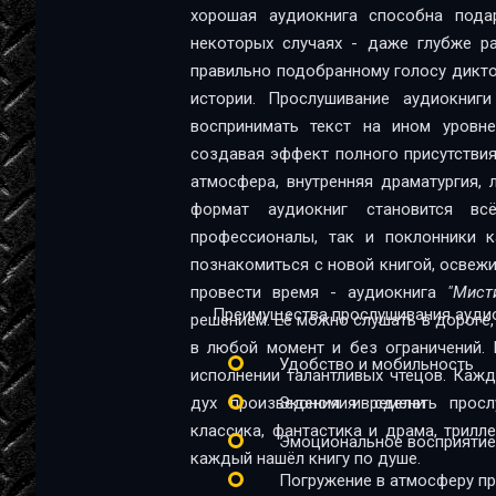
хорошая аудиокнига способна пода
некоторых случаях - даже глубже ра
правильно подобранному голосу диктор
истории. Прослушивание аудиокниг
воспринимать текст на ином уровне:
создавая эффект полного присутствия
атмосфера, внутренняя драматургия,
формат аудиокниг становится в
профессионалы, так и поклонники качественной 
познакомиться с новой книгой, освеж
провести время - аудиокнига
"Мист
Преимущества прослушивания аудио
решением. Её можно слушать в дороге, 
в любой момент и без ограничений. 
Удобство и мобильность
исполнении талантливых чтецов. Каж
дух произведения и сделать прос
Экономия времени
классика, фантастика и драма, трил
Эмоциональное восприятие
каждый нашёл книгу по душе.
Погружение в атмосферу п