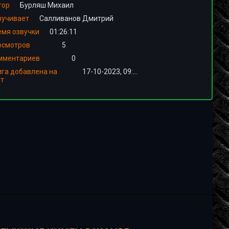
тор
Бурляш Михаил
вучивает
Салливанов Дмитрий
емя озвучки
01:26:11
осмотров
5
мментариев
0
ига добавлена на
17-10-2023, 09:01
йт