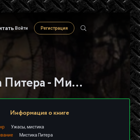
итать
Войти
Регистрация
Слушать книгу - "Мистика Питера - Михаил Бурляш"
Информация о книге
нр
Ужасы, мистика
звание
Мистика Питера