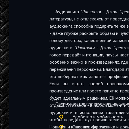
000012
Аудиокнига
"Раскопки - Джон Прес
литературы, не отвлекаясь от повседн
000013
аудиокнига способна подарить те же эм
000014
- даже глубже раскрыть образы и чувс
голосу диктора, качественной записи 
000015
аудиокниги
"Раскопки - Джон Престо
голос передаёт интонации, паузы, нас
особенно важно в произведениях, где
переживания персонажей. Благодаря эт
его выбирают как занятые профессио
Если вы ищете способ познакомит
произведение или просто приятно про
будет идеальным решением. Её можно 
Преимущества прослушивания аудио
отдыха. А главное - в любой момент и 
аудиокниги в исполнении талантливы
Удобство и мобильность
чтобы передать дух произведения и 
Новинки и классика, фантастика и дра
Экономия времени