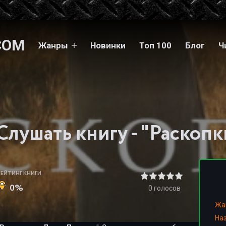
COM
Жанры
Новинки
Топ 100
Блог
Ч
РЕЙТИНГ КНИГИ
0%
0
голосов
Жа
На