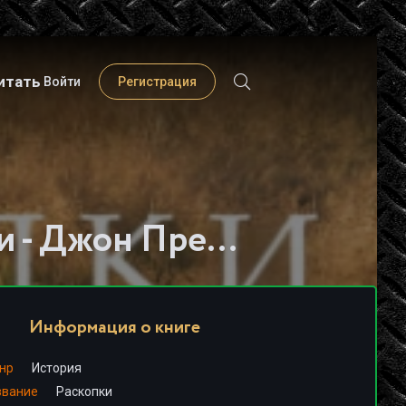
итать
Войти
Регистрация
Слушать книгу - "Раскопки - Джон Престон"
Информация о книге
нр
История
звание
Раскопки