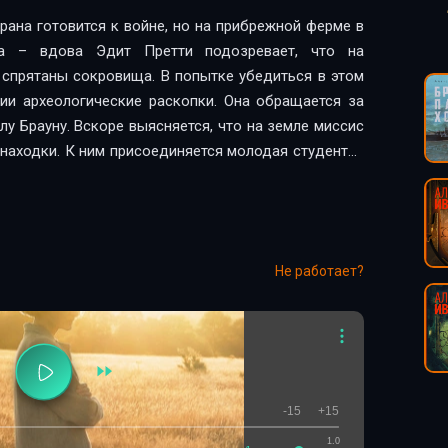
трана готовится к войне, но на прибрежной ферме в
а – вдова Эдит Претти подозревает, что на
 спрятаны сокровища. В попытке убедиться в этом
ии археологические раскопки. Она обращается за
у Брауну. Вскоре выясняется, что на земле миссис
находки. К ним присоединяется молодая студентка
тся принять участие в раскопках и узнать, что еще
и месяца упорной работы на фоне растущего
ли догадки – в Саттон-Ху и правда захоронена
 Британии, который кардинально меняет взгляд на
Не работает?
-15
+15
1.0