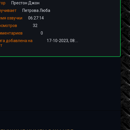
тор
Престон Джон
вучивает
Петрова Люба
емя озвучки
06:27:14
осмотров
32
мментариев
0
ига добавлена на
17-10-2023, 08:03
йт