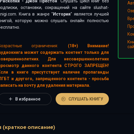
Раскопки - Джон Престон
" Слушать цикл книг без
Ав
подписки, остановки, сокращений на сайте slushat-
Оз
knigi.com. Книга в жанре "
История
" является лучшей
Вр
книгой, которую можно слушать онлайн полностью
Пр
бесплатно.
Ко
Кн
Возрастные ограничения:
(18+) Внимание!
са
Аудиокнига может содержать контент только для
совершеннолетних. Для несовершеннолетних
просмотр данного контента СТРОГО ЗАПРЕЩЕН!
Если в книге присутствует наличие пропаганды
ЛГБТ и другого, запрещенного контента - просьба
написать на почту для удаления материала.
В избранное
СЛУШАТЬ КНИГУ
 (краткое описание)