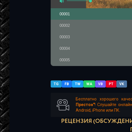
00001
00002
00003
00004
00005
00006
00007
TG
FB
TW
WA
VB
PT
VK
00008
Бесплатно хорошего каче
Престон"
! Слушайте онлай
00009
Android, iPhone или ПК.
000010
РЕЦЕНЗИЯ (ОБСУЖДЕНИ
000011