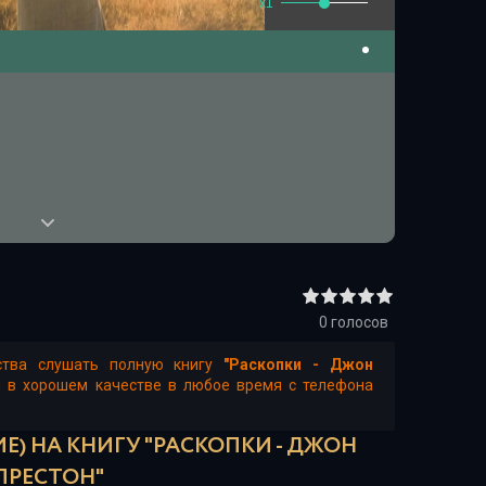
x1
0
голосов
ства слушать полную книгу
"Раскопки - Джон
н в хорошем качестве в любое время с телефона
Е) НА КНИГУ "РАСКОПКИ - ДЖОН
ПРЕСТОН"