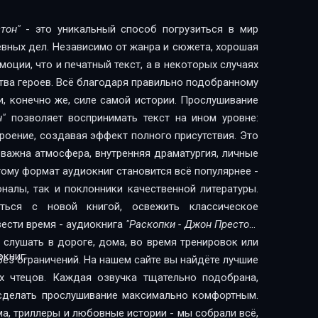
тон"
- это уникальный способ погрузиться в мир
евных дел. Независимо от жанра и сюжета, хорошая
оции, что и печатный текст, а в некоторых случаях
тва героев. Всё благодаря правильно подобранному
и, конечно же, силе самой истории. Прослушивание
н"
позволяет воспринимать текст на ином уровне:
троение, создавая эффект полного присутствия. Это
 важна атмосфера, внутренняя драматургия, личные
ому формат аудиокниг становится всё популярнее -
налы, так и поклонники качественной литературы.
ься с новой книгой, освежить классическое
вести время - аудиокнига
"Раскопки - Джон Престон"
слушать в дороге, дома, во время тренировок или
книг:
без ограничений. На нашем сайте вы найдёте лучшие
х чтецов. Каждая озвучка тщательно подобрана,
сделать прослушивание максимально комфортным.
ма, триллеры и любовные истории - мы собрали всё,