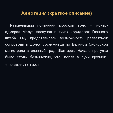
Аннотация (краткое описание)
Разменявший полтинник морской волк — контр-
адмирал Мазур заскучал в тихих коридорах Главного
штаба. Ему представилась возможность развеяться:
сопроводить дочку сослуживца по Великой Сибирской
магистрали в славный град Шантарск. Начало прогулки
было столь безмятежно, что, попав в руки крупного
Шантарского мафиози, видавший виды Мазур поначалу
РАЗВЕРНУТЬ ТЕКСТ
был несколько озадачен: череда загадочных убийств,
таинственные исчезновения — головоломки на каждом
шагу. Но желание выжить привело адмирала в боевую
готовность.