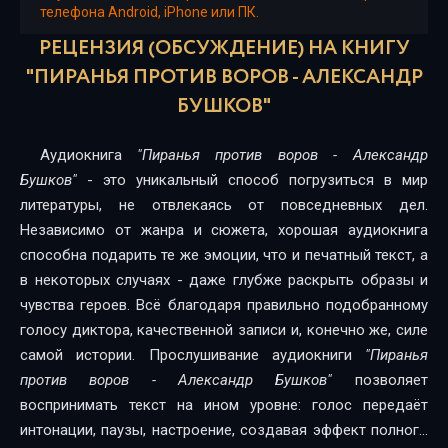
телефона Android, iPhone или ПК.
Пиранья 09. Пиранья против воров_16
РЕЦЕНЗИЯ (ОБСУЖДЕНИЕ) НА КНИГУ
"ПИРАНЬЯ ПРОТИВ ВОРОВ - АЛЕКСАНДР
Пиранья 09. Пиранья против воров_17
БУШКОВ"
Пиранья 09. Пиранья против воров_18
Пиранья 09. Пиранья против воров_19
Аудиокнига
"Пиранья против воров - Александр
Бушков"
- это уникальный способ погрузиться в мир
Пиранья 09. Пиранья против воров_20
литературы, не отвлекаясь от повседневных дел.
Пиранья 09. Пиранья против воров_21
Независимо от жанра и сюжета, хорошая аудиокнига
способна подарить те же эмоции, что и печатный текст, а
Пиранья 09. Пиранья против воров_22
в некоторых случаях - даже глубже раскрыть образы и
чувства героев. Всё благодаря правильно подобранному
Пиранья 09. Пиранья против воров_23
голосу диктора, качественной записи и, конечно же, силе
Пиранья 09. Пиранья против воров_24
самой истории. Прослушивание аудиокниги
"Пиранья
против воров - Александр Бушков"
позволяет
Пиранья 09. Пиранья против воров_25
воспринимать текст на ином уровне: голос передаёт
Пиранья 09. Пиранья против воров_26
интонации, паузы, настроение, создавая эффект полного