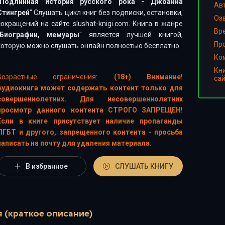
Подлинная история руccкого рока - Джоанна
Ав
Стингрей
" Слушать цикл книг без подписки, остановки,
Оз
сокращений на сайте slushat-knigi.com. Книга в жанре
Вр
Биографии, мемуары
" является лучшей книгой,
Пр
которую можно слушать онлайн полностью бесплатно.
Ко
Кн
Возрастные ограничения:
(18+) Внимание!
са
Аудиокнига может содержать контент только для
совершеннолетних. Для несовершеннолетних
просмотр данного контента СТРОГО ЗАПРЕЩЕН!
Если в книге присутствует наличие пропаганды
ЛГБТ и другого, запрещенного контента - просьба
написать на почту для удаления материала.
В избранное
СЛУШАТЬ КНИГУ
 (краткое описание)