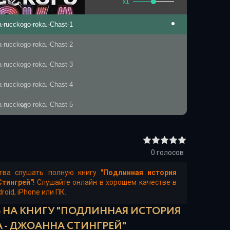
x1
a-rucckogo-roka.-Chast-1
a-rucckogo-roka.-Chast-2
a-rucckogo-roka.-Chast-3
a-rucckogo-roka.-Chast-4
a-rucckogo-roka.-Chast-5
a-rucckogo-roka.-Chast-6
a-rucckogo-roka.-Chast-7
0
голосов
a-rucckogo-roka.-Chast-8
ства слушать полную книгу
"Подлинная история
Стингрей"
! Слушайте онлайн в хорошем качестве в
oid, iPhone или ПК.
 НА КНИГУ "ПОДЛИННАЯ ИСТОРИЯ
А - ДЖОАННА СТИНГРЕЙ"