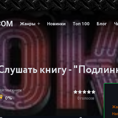
COM
Жанры
Новинки
Топ 100
Блог
Ч
РЕЙТИНГ КНИГИ
0%
0
голосов
Жа
На