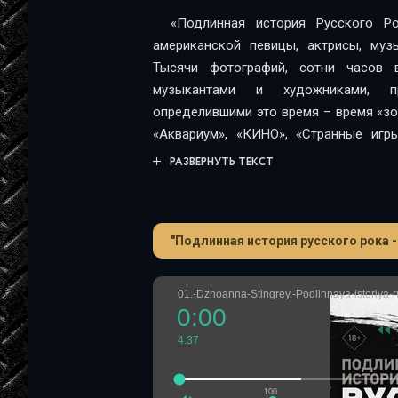
«Подлинная история Русского Р
американской певицы, актрисы, муз
Тысячи фотографий, сотни часов в
музыкантами и художниками, п
определившими это время – время «зо
«Аквариум», «КИНО», «Странные игры
Насмешек», «Новые композиторы», г
РАЗВЕРНУТЬ ТЕКСТ
Котельников, Сергей Бугаев «Африка»
другие. Каждая новая глава отражае
Читатель знакомится с историй р
"Подлинная история руccкого рока 
знакомилась Джоанна. В альбом вошла
ее пребыванию в России в конце 1980-
01.-Dzhoanna-Stingrey.-Podlinnaya-istoriya-
0:00
4:37
100