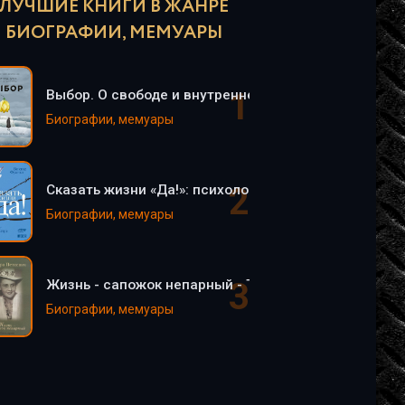
ЛУЧШИЕ КНИГИ В ЖАНРЕ
БИОГРАФИИ, МЕМУАРЫ
Выбор. О свободе и внутренней силе человека - Эд
Биографии, мемуары
Сказать жизни «Да!»: психолог в концлагере - Викт
Биографии, мемуары
Жизнь - сапожок непарный - Тамара Петкевич
Биографии, мемуары