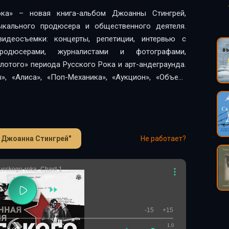
ока» – новая книга-альбом Джоанны Стингрей,
ыкального продюсера и общественного деятеля.
идеосъемки: концерты, репетиции, интервью с
родюсерами, журналистами и фотографами,
лотого» периода Русского Рока и арт-андеграунда.
», «Алиса», «Поп-Механика», «Аукцион», «Объект
руппа «Новые художники» (Тимур Новиков, Олег
, Андрей Крисанов, Евгений «Юфа» Юфит) и многие
т очередной приезд Джоанны Стингрей в Россию.
усского рока в том порядке, в котором с ним
- Джоанна Стингрей"
Не работает?
 лишь часть бесценных материалов, относящихся к
х. Все материалы в книге публикуются впервые.
rucckogo-roka.-Chast-1
-15
+15
1.0