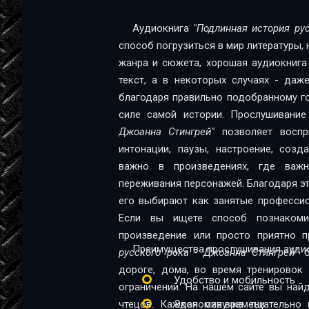
Аудиокнига
"Подлинная история ру
способ погрузиться в мир литературы,
жанра и сюжета, хорошая аудиокнига
текст, а в некоторых случаях - даж
благодаря правильно подобранному го
силе самой истории. Прослушивани
Джоанна Стингрей"
позволяет воспри
интонации, паузы, настроение, созд
важно в произведениях, где важн
переживания персонажей. Благодаря эт
его выбирают как занятые профессио
Если вы ищете способ познакомит
произведение или просто приятно 
Преимущества прослушивания аудио
руccкого рока - Джоанна Стингрей"
б
дороге, дома, во время тренировок
Удобство и мобильность
ограничений. На нашем сайте вы най
чтецов. Каждая озвучка тщательно 
Экономия времени