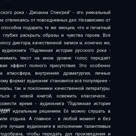
ccкого рока - Джоанна Стингрей"
- это уникальный
 не отвлекаясь от повседневных дел. Независимо от
 способна подарить те же эмоции, что и печатный
е глубже раскрыть образы и чувства героев. Всё
лосу диктора, качественной записи и, конечно же,
е аудиокниги
"Подлинная история руccкого рока -
нимать текст на ином уровне: голос передаёт
авая эффект полного присутствия. Это особенно
а атмосфера, внутренняя драматургия, личные
ому формат аудиокниг становится всё популярнее -
налы, так и поклонники качественной литературы.
ься с новой книгой, освежить классическое
провести время - аудиокнига
"Подлинная история
книг:
удет идеальным решением. Её можно слушать в
 или отдыха. А главное - в любой момент и без
дёте лучшие аудиокниги в исполнении талантливых
подобрана, чтобы передать дух произведения и