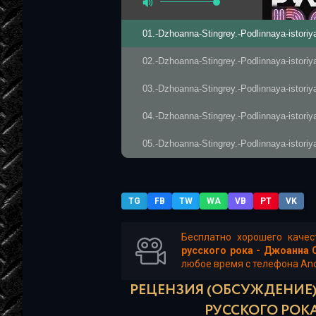
01.-Dzhoanna-Stingrey.-Podlinnaya-istoriy
02.-Dzhoanna-Stingrey.-Podlinnaya-istoriy
03.-Dzhoanna-Stingrey.-Podlinnaya-istoriy
04.-Dzhoanna-Stingrey.-Podlinnaya-istoriy
05.-Dzhoanna-Stingrey.-Podlinnaya-istoriy
06.-Dzhoanna-Stingrey.-Podlinnaya-istoriy
07.-Dzhoanna-Stingrey.-Podlinnaya-istoriy
TG
FB
TW
WA
VB
PT
VK
08.-Dzhoanna-Stingrey.-Podlinnaya-istoriy
Бесплатно хорошего каче
руccкого рока - Джоанна 
любое время с телефона Andr
РЕЦЕНЗИЯ (ОБСУЖДЕНИЕ)
РУCCКОГО РОК