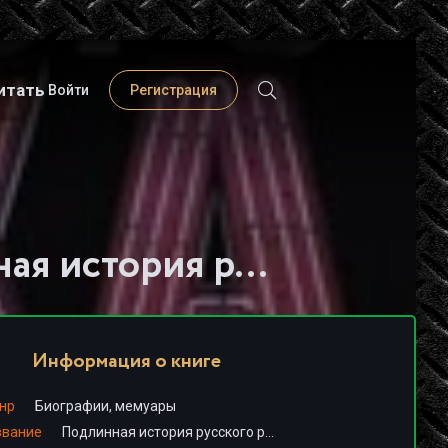
итать
Войти
Регистрация
Слушать книгу - "Подлинная история руccкого рока - Джоанна Стингрей"
Информация о книге
нр
Биографии, мемуары
звание
Подлинная история руccкого рока