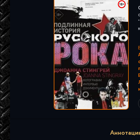
"
"
Аннотация