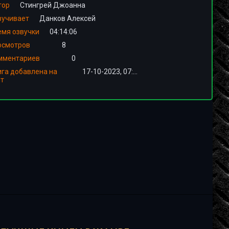
тор
Стингрей Джоанна
вучивает
Данков Алексей
емя озвучки
04:14:06
осмотров
8
мментариев
0
ига добавлена на
17-10-2023, 07:00
йт