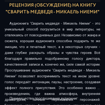
01_16
РЕЦЕНЗИЯ (ОБСУЖДЕНИЕ) НА КНИГУ
"СВАРИТЬ МЕДВЕДЯ - МИКАЕЛЬ НИЕМИ"
01_17
02_18
Аудиокнига
"Сварить медведя - Микаель Ниеми"
- это
02_19
уникальный способ погрузиться в мир литературы, не
отвлекаясь от повседневных дел. Независимо от жанра и
02_20
сюжета, хорошая аудиокнига способна подарить те же
эмоции, что и печатный текст, а в некоторых случаях -
02_21
даже глубже раскрыть образы и чувства героев. Всё
02_22
благодаря правильно подобранному голосу диктора,
качественной записи и, конечно же, силе самой истории.
02_23
Прослушивание аудиокниги
"Сварить медведя - Микаель
02_24
Ниеми"
позволяет воспринимать текст на ином уровне:
голос передаёт интонации, паузы, настроение, создавая
02_25
эффект полного присутствия. Это особенно важно в
02_26
произведениях, где важна атмосфера, внутренняя
Преимущества прослушивания аудиокниг:
драматургия, личные переживания персонажей.
02_27