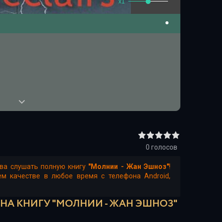
x1
0
голосов
тва слушать полную книгу
"Молнии - Жан Эшноз"
!
м качестве в любое время с телефона Android,
 НА КНИГУ "МОЛНИИ - ЖАН ЭШНОЗ"