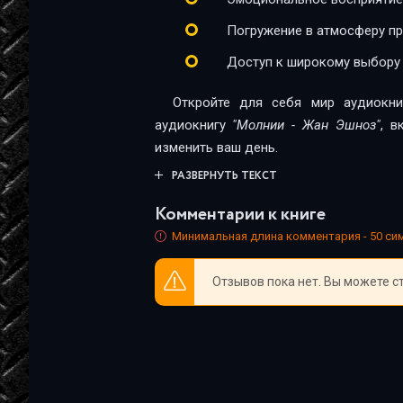
глава 23
Погружение в атмосферу п
глава 24
Доступ к широкому выбору
глава 25
Откройте для себя мир аудиокни
глава 26
аудиокнигу
"Молнии - Жан Эшноз"
, в
изменить ваш день.
глава 27
РАЗВЕРНУТЬ ТЕКСТ
глава 28
Комментарии к книге
Минимальная длина комментария - 50 с
Отзывов пока нет. Вы можете с