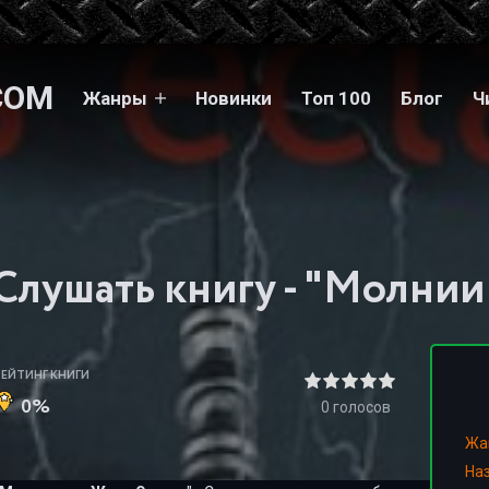
COM
Жанры
Новинки
Топ 100
Блог
Ч
Слушать книгу - "Молнии
РЕЙТИНГ КНИГИ
0%
0
голосов
Жа
На