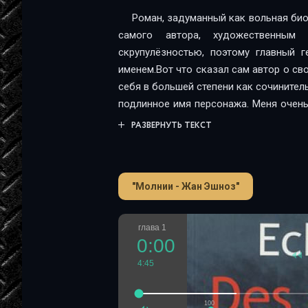
Роман, задуманный как вольная био
самого автора, художественным
скрупулёзностью, поэтому главный 
именем.Вот что сказал сам автор о св
себя в большей степени как сочинитель
подлинное имя персонажа. Меня очен
именем будет участвовать в эпизодах
РАЗВЕРНУТЬ ТЕКСТ
"Молнии - Жан Эшноз"
глава 1
0:00
4:45
100