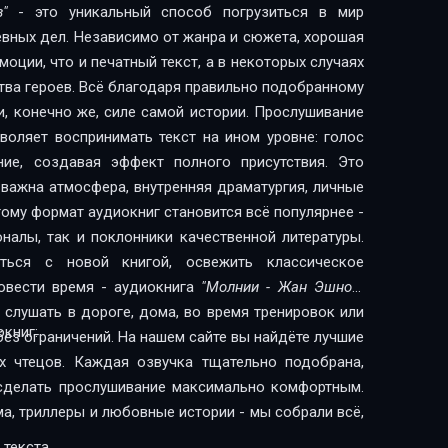
"
- это уникальный способ погрузиться в мир
евных дел. Независимо от жанра и сюжета, хорошая
оции, что и печатный текст, а в некоторых случаях
тва героев. Всё благодаря правильно подобранному
и, конечно же, силе самой истории. Прослушивание
воляет воспринимать текст на ином уровне: голос
ние, создавая эффект полного присутствия. Это
 важна атмосфера, внутренняя драматургия, личные
ому формат аудиокниг становится всё популярнее -
налы, так и поклонники качественной литературы.
ься с новой книгой, освежить классическое
овести время - аудиокнига
"Молнии - Жан Эшноз"
слушать в дороге, дома, во время тренировок или
книг:
без ограничений. На нашем сайте вы найдёте лучшие
х чтецов. Каждая озвучка тщательно подобрана,
сделать прослушивание максимально комфортным.
ма, триллеры и любовные истории - мы собрали всё,
 текста