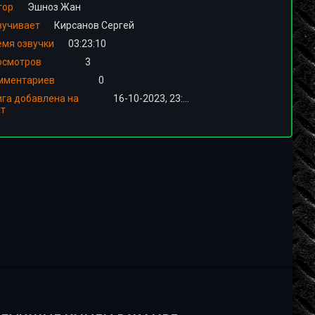
тор
Эшноз Жан
вучивает
Кирсанов Сергей
емя озвучки
03:23:10
осмотров
3
мментариев
0
ига добавлена на
16-10-2023, 23:00
йт