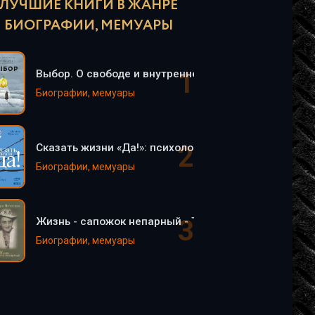
ЛУЧШИЕ КНИГИ В ЖАНРЕ
БИОГРАФИИ, МЕМУАРЫ
Выбор. О свободе и внутренней силе человека - Эд
Биографии, мемуары
Сказать жизни «Да!»: психолог в концлагере - Викт
Биографии, мемуары
Жизнь - сапожок непарный - Тамара Петкевич
Биографии, мемуары