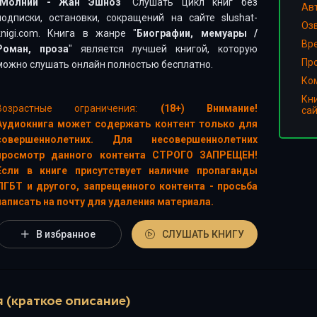
Молнии - Жан Эшноз
" Слушать цикл книг без
Ав
подписки, остановки, сокращений на сайте slushat-
Оз
knigi.com. Книга в жанре "
Биографии, мемуары
/
Вр
Роман, проза
" является лучшей книгой, которую
Пр
можно слушать онлайн полностью бесплатно.
Ко
Кн
Возрастные ограничения:
(18+) Внимание!
са
Аудиокнига может содержать контент только для
совершеннолетних. Для несовершеннолетних
просмотр данного контента СТРОГО ЗАПРЕЩЕН!
Если в книге присутствует наличие пропаганды
ЛГБТ и другого, запрещенного контента - просьба
написать на почту для удаления материала.
В избранное
СЛУШАТЬ КНИГУ
 (краткое описание)