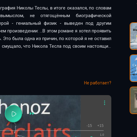
графия Николы Теслы, в итоге оказался, по словам
 вымыслом, не отягощённым биографической
герой - гениальный физик - выведен под другим
оем произведении: …В этом романе я хотел проявить
. Это была одна из причин, по которой я не оставил
ь смущало, что Никола Тесла под своим настоящим
, которые … полностью вымышлены.
Не работает?
-15
+15
1.0