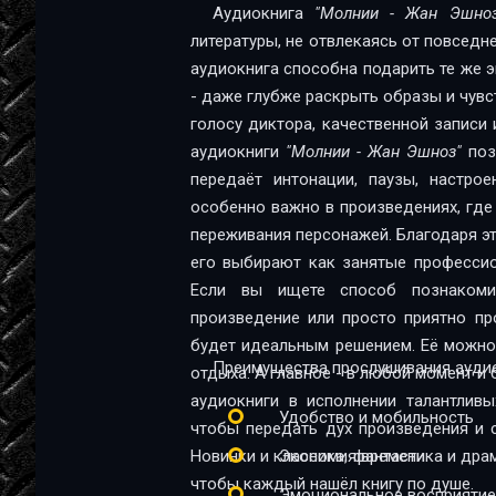
Аудиокнига
"Молнии - Жан Эшноз
глава 12
литературы, не отвлекаясь от повседн
аудиокнига способна подарить те же эм
глава 13
- даже глубже раскрыть образы и чувс
глава 14
голосу диктора, качественной записи 
аудиокниги
"Молнии - Жан Эшноз"
поз
глава 15
передаёт интонации, паузы, настрое
глава 16
особенно важно в произведениях, где
переживания персонажей. Благодаря эт
глава 17
его выбирают как занятые профессио
Если вы ищете способ познакомит
глава 18
произведение или просто приятно пр
глава 19
будет идеальным решением. Её можно 
Преимущества прослушивания аудио
отдыха. А главное - в любой момент и 
глава 20
аудиокниги в исполнении талантливы
Удобство и мобильность
глава 21
чтобы передать дух произведения и 
Новинки и классика, фантастика и дра
Экономия времени
глава 22
чтобы каждый нашёл книгу по душе.
Эмоциональное восприятие