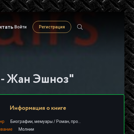
итать
Войти
Регистрация
 - Жан Эшноз"
Информация о книге
нр
Биографии, мемуары
/
Роман, проза
звание
Молнии