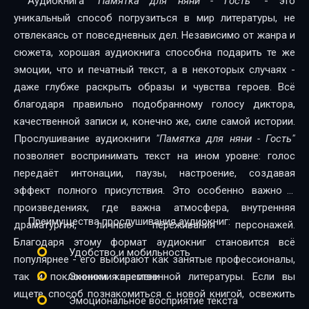
Аудиокнига
"Памятка для няни - Гость"
- это
уникальный способ погрузиться в мир литературы, не
отвлекаясь от повседневных дел. Независимо от жанра и
сюжета, хорошая аудиокнига способна подарить те же
эмоции, что и печатный текст, а в некоторых случаях -
даже глубже раскрыть образы и чувства героев. Всё
благодаря правильно подобранному голосу диктора,
качественной записи и, конечно же, силе самой истории.
Прослушивание аудиокниги
"Памятка для няни - Гость"
позволяет воспринимать текст на ином уровне: голос
передаёт интонации, паузы, настроение, создавая
эффект полного присутствия. Это особенно важно в
произведениях, где важна атмосфера, внутренняя
Преимущества прослушивания аудиокниг:
драматургия, личные переживания персонажей.
Благодаря этому формат аудиокниг становится всё
Удобство и мобильность
популярнее - его выбирают как занятые профессионалы,
так и поклонники качественной литературы. Если вы
Экономия времени
ищете способ познакомиться с новой книгой, освежить
Эмоциональное восприятие текста