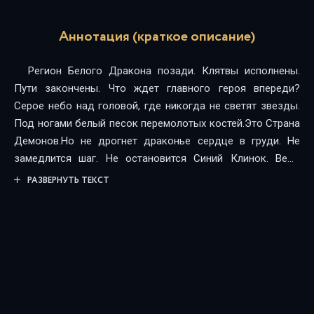
Аннотация (краткое описание)
Регион Белого Дракона позади. Клятвы исполнены.
Пути закончены. Что ждет главного героя впереди?
Серое небо над головой, где никогда не светят звезды.
Под ногами белый песок перемолотых костей.Это Страна
Демонов.Но не дрогнет драконье сердце в груди. Не
замедлится шаг. Не остановится Синий Клинок. Ведь
снова сияет воля в глазах Хаджара Дархана, Ветра
РАЗВЕРНУТЬ ТЕКСТ
Северных Долин. И чтобы не преподнесла ему судьба –
он все выдержит.
Огромная благодарность подписчику за
предоставленную книгу!