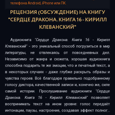
телефона Android, iPhone или ПК.
Глава_1403
РЕЦЕНЗИЯ (ОБСУЖДЕНИЕ) НА КНИГУ
Глава_1404
"СЕРДЦЕ ДРАКОНА. КНИГА 16 - КИРИЛЛ
КЛЕВАНСКИЙ"
Глава_1405
Глава_1406
Аудиокнига
"Сердце Дракона. Книга 16 - Кирилл
Клеванский"
- это уникальный способ погрузиться в мир
Глава_1407
литературы, не отвлекаясь от повседневных дел.
Глава_1408
Независимо от жанра и сюжета, хорошая аудиокнига
способна подарить те же эмоции, что и печатный текст, а
Глава_1409
в некоторых случаях - даже глубже раскрыть образы и
чувства героев. Всё благодаря правильно подобранному
Глава_1410
голосу диктора, качественной записи и, конечно же, силе
Глава_1411
самой истории. Прослушивание аудиокниги
"Сердце
Дракона. Книга 16 - Кирилл Клеванский"
позволяет
Глава_1412
воспринимать текст на ином уровне: голос передаёт
Глава_1413
интонации, паузы, настроение, создавая эффект полного