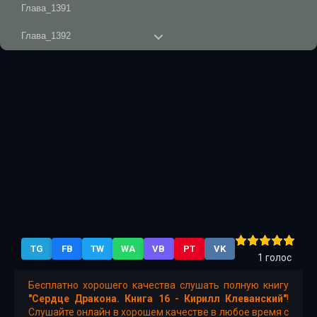
Глава_1391
Глава_1392
Глава_1393
Глава_1394
Глава_1395
Глава_1396
Глава_1397
Глава_1398
Глава_1399
TG
FB
TW
WA
VB
PT
VK
Глава_1400
1
голос
Глава_1401
Бесплатно хорошего качества слушать полную книгу
"Сердце Дракона. Книга 16 - Кирилл Клеванский"
!
Глава_1402
Слушайте онлайн в хорошем качестве в любое время с