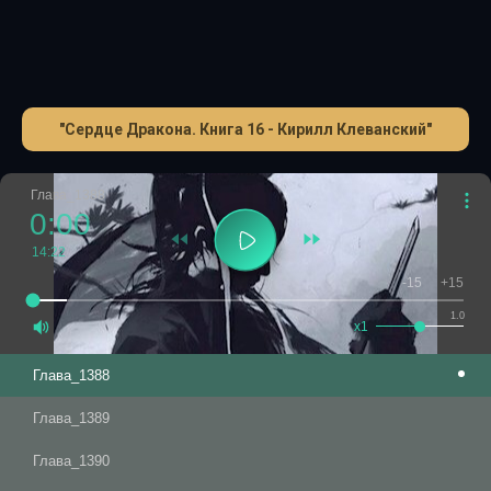
"Сердце Дракона. Книга 16 - Кирилл Клеванский"
Глава_1388
0:00
14:22
-15
+15
1.0
x1
Глава_1388
Глава_1389
Глава_1390