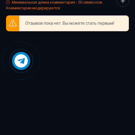
Минимальная длина комментария - 50 символов.
Комментарии модерируются
Глава_1426
Глава_1427
Отзывов пока нет. Вы можете стать первым!
Глава_1428
Глава_1429
Глава_1430
Глава_1431
Глава_1432
Глава_1433
Глава_1434
Глава_1435
Глава_1436