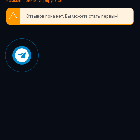
Комментарии модерируются
05_38
Отзывов пока нет. Вы можете стать первым!
05_39
06_40
06_41
06_42
06_43
06_44
06_45
06_46
06_47
06_48