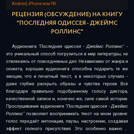
Android, iPhone или ПК.
02_15
РЕЦЕНЗИЯ (ОБСУЖДЕНИЕ) НА КНИГУ
02_16
"ПОСЛЕДНЯЯ ОДИССЕЯ - ДЖЕЙМС
РОЛЛИНС"
02_17
03_18
Аудиокнига
"Последняя одиссея - Джеймс Роллинс"
-
это уникальный способ погрузиться в мир литературы, не
03_19
отвлекаясь от повседневных дел. Независимо от жанра и
03_20
сюжета, хорошая аудиокнига способна подарить те же
эмоции, что и печатный текст, а в некоторых случаях -
03_21
даже глубже раскрыть образы и чувства героев. Всё
благодаря правильно подобранному голосу диктора,
03_22
качественной записи и, конечно же, силе самой истории.
03_23
Прослушивание аудиокниги
"Последняя одиссея - Джеймс
Роллинс"
позволяет воспринимать текст на ином уровне:
04_24
голос передаёт интонации, паузы, настроение, создавая
04_25
эффект полного присутствия. Это особенно важно в