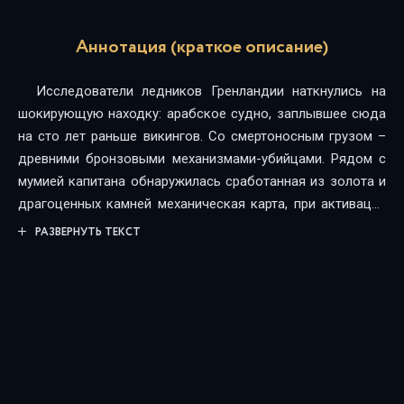
Аннотация (краткое описание)
Исследователи ледников Гренландии наткнулись на
шокирующую находку: арабское судно, заплывшее сюда
на сто лет раньше викингов. Со смертоносным грузом –
древними бронзовыми механизмами-убийцами. Рядом с
мумией капитана обнаружилась сработанная из золота и
драгоценных камней механическая карта, при активации
показывающая опасный путь Одиссея из Трои в свое
РАЗВЕРНУТЬ ТЕКСТ
царство – в точности по поэме Гомера. Однако основное
назначение карты – указать координаты реального, а не
мифического Тартара, древнегреческого ада. Поэтому за
артефактом и охотится оснащенная по последнему слову
техники организация религиозных фанатиков, желающая
освободить из-под земли легендарных чудовищ Эллады
и устроить Апокалипсис. На их пути встает спецотряд