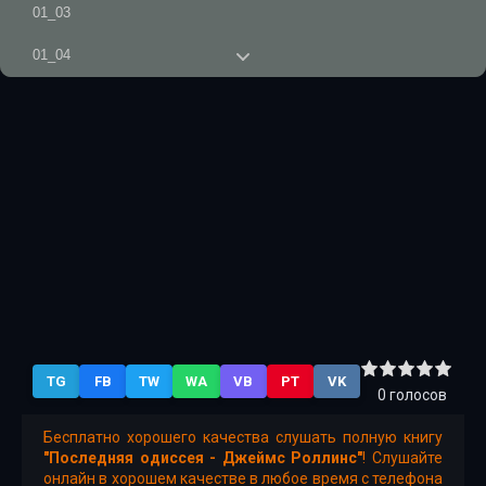
01_03
01_04
01_05
01_06
01_07
02_08
02_09
02_10
02_11
TG
FB
TW
WA
VB
PT
VK
02_12
0
голосов
02_13
Бесплатно хорошего качества слушать полную книгу
"Последняя одиссея - Джеймс Роллинс"
! Слушайте
02_14
онлайн в хорошем качестве в любое время с телефона