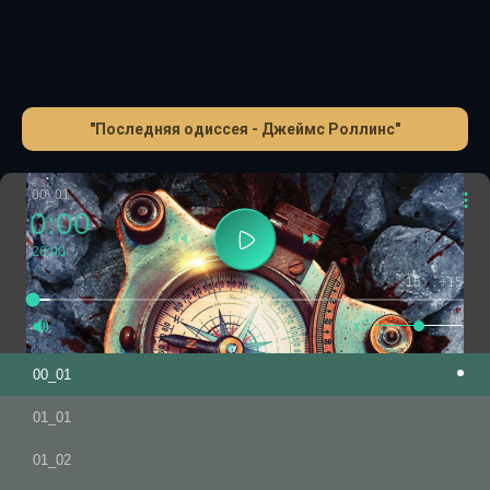
«Сигма»…
"Последняя одиссея - Джеймс Роллинс"
00_01
0:00
26:00
-15
+15
1.0
x1
00_01
01_01
01_02