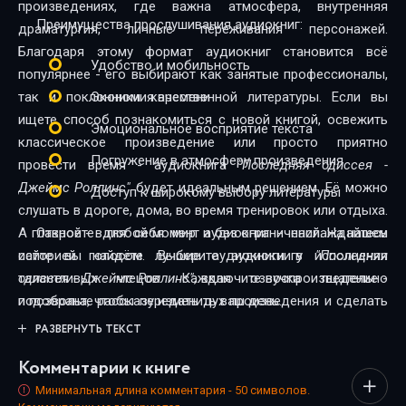
произведениях, где важна атмосфера, внутренняя
04_26
Преимущества прослушивания аудиокниг:
драматургия, личные переживания персонажей.
04_27
Благодаря этому формат аудиокниг становится всё
Удобство и мобильность
популярнее - его выбирают как занятые профессионалы,
04_28
так и поклонники качественной литературы. Если вы
Экономия времени
04_29
ищете способ познакомиться с новой книгой, освежить
Эмоциональное восприятие текста
классическое произведение или просто приятно
04_30
Погружение в атмосферу произведения
провести время - аудиокнига
"Последняя одиссея -
Джеймс Роллинс"
будет идеальным решением. Её можно
05_31
Доступ к широкому выбору литературы
слушать в дороге, дома, во время тренировок или отдыха.
05_32
А главное - в любой момент и без ограничений. На нашем
Откройте для себя мир аудиокниг - наслаждайтесь
сайте вы найдёте лучшие аудиокниги в исполнении
историей голосом. Выберите аудиокнигу
"Последняя
05_33
талантливых чтецов. Каждая озвучка тщательно
одиссея - Джеймс Роллинс"
, включите воспроизведение -
05_34
подобрана, чтобы передать дух произведения и сделать
и позвольте рассказу изменить ваш день.
прослушивание максимально комфортным. Новинки и
РАЗВЕРНУТЬ ТЕКСТ
05_35
классика, фантастика и драма, триллеры и любовные
Комментарии к книге
05_36
истории - мы собрали всё, чтобы каждый нашёл книгу по
душе.
Минимальная длина комментария - 50 символов.
05_37