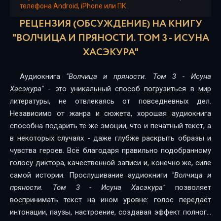
телефона Android, iPhone или ПК.
16 Волчица и пряности V03 - Глава 03 01
РЕЦЕНЗИЯ (ОБСУЖДЕНИЕ) НА КНИГУ
"ВОЛЧИЦА И ПРЯНОСТИ. ТОМ 3 - ИСУНА
17 Волчица и пряности V03 - Глава 03 02
ХАСЭКУРА"
18 Волчица и пряности V03 - Глава 03 03
19 Волчица и пряности V03 - Глава 03 04
Аудиокнига
"Волчица и пряности. Том 3 - Исуна
Хасэкура"
- это уникальный способ погрузиться в мир
20 Волчица и пряности V03 - Глава 03 05
литературы, не отвлекаясь от повседневных дел.
21 Волчица и пряности V03 - Глава 03 06
Независимо от жанра и сюжета, хорошая аудиокнига
способна подарить те же эмоции, что и печатный текст, а
22 Волчица и пряности V03 - Глава 03 07
в некоторых случаях - даже глубже раскрыть образы и
чувства героев. Всё благодаря правильно подобранному
23 Волчица и пряности V03 - Глава 03 08
голосу диктора, качественной записи и, конечно же, силе
24 Волчица и пряности V03 - Глава 03 09
самой истории. Прослушивание аудиокниги
"Волчица и
пряности. Том 3 - Исуна Хасэкура"
позволяет
25 Волчица и пряности V03 - Глава 04 01
воспринимать текст на ином уровне: голос передаёт
26 Волчица и пряности V03 - Глава 04 02
интонации, паузы, настроение, создавая эффект полного