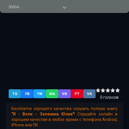
00004-
00005-
00006-
00007-
00008-
00009-
00010-
00011-
TG
FB
TW
WA
VB
PT
VK
0
голосов
Бесплатно хорошего качества слушать полную книгу
"Я - Волк - Зеленина Юлия"
! Слушайте онлайн в
хорошем качестве в любое время с телефона Android,
iPhone или ПК.