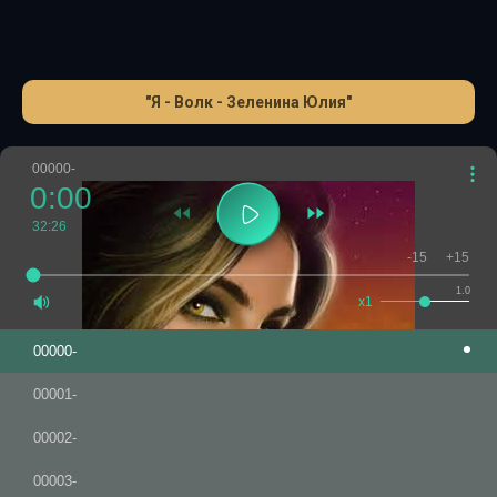
"Я - Волк - Зеленина Юлия"
00000-
0:00
32:26
-15
+15
1.0
x1
00000-
00001-
00002-
00003-