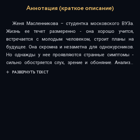
Аннотация (краткое описание)
Женя Масленникова – студентка московского ВУЗа.
Жизнь ее течет размеренно - она хорошо учится,
встречается с молодым человеком, строит планы на
будущее. Она скромна и незаметна для однокурсников.
Но однажды у нее проявляются странные симптомы -
сильно обостряется слух, зрение и обоняние. Анализы
выявляют в ее крови признаки, характерные для... волка!
РАЗВЕРНУТЬ ТЕКСТ
Макс руководит небольшой общиной, называющей себя
Койоты. У каждого из них есть необычные способности.
Койоты находятся под пристальным внимание спецслужб.
Пути Жени и Койотов пересекаются, и оказывается, что
ее с этой странной компанией объединяет общее
прошлое...