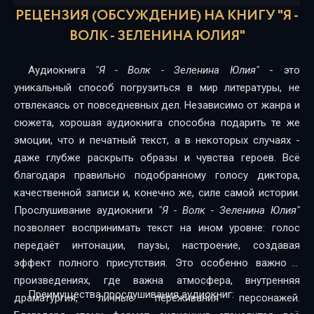
РЕЦЕНЗИЯ (ОБСУЖДЕНИЕ) НА КНИГУ "Я -
ВОЛК - ЗЕЛЕНИНА ЮЛИЯ"
Аудиокнига
"Я - Волк - Зеленина Юлия"
- это
уникальный способ погрузиться в мир литературы, не
отвлекаясь от повседневных дел. Независимо от жанра и
сюжета, хорошая аудиокнига способна подарить те же
эмоции, что и печатный текст, а в некоторых случаях -
даже глубже раскрыть образы и чувства героев. Всё
благодаря правильно подобранному голосу диктора,
качественной записи и, конечно же, силе самой истории.
Прослушивание аудиокниги
"Я - Волк - Зеленина Юлия"
позволяет воспринимать текст на ином уровне: голос
передаёт интонации, паузы, настроение, создавая
эффект полного присутствия. Это особенно важно в
произведениях, где важна атмосфера, внутренняя
Преимущества прослушивания аудиокниг:
драматургия, личные переживания персонажей.