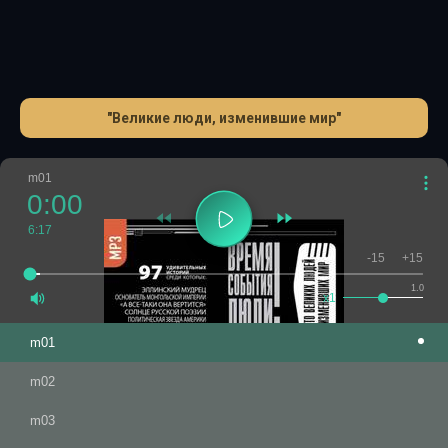
"Великие люди, изменившие мир"
m01
0:00
6:17
-15
+15
1.0
x1
m01
m02
m03