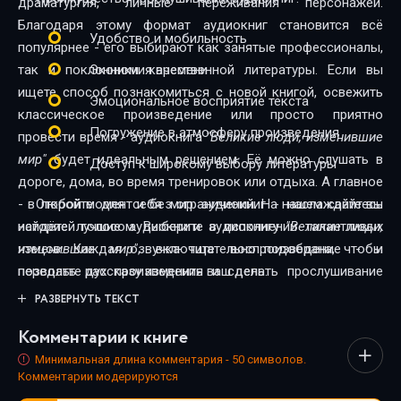
драматургия, личные переживания персонажей.
m27
Благодаря этому формат аудиокниг становится всё
Удобство и мобильность
популярнее - его выбирают как занятые профессионалы,
m28
так и поклонники качественной литературы. Если вы
Экономия времени
m29
ищете способ познакомиться с новой книгой, освежить
Эмоциональное восприятие текста
классическое произведение или просто приятно
m30
Погружение в атмосферу произведения
провести время - аудиокнига
"Великие люди, изменившие
m31
мир"
будет идеальным решением. Её можно слушать в
Доступ к широкому выбору литературы
дороге, дома, во время тренировок или отдыха. А главное
m32
- в любой момент и без ограничений. На нашем сайте вы
Откройте для себя мир аудиокниг - наслаждайтесь
m33
найдёте лучшие аудиокниги в исполнении талантливых
историей голосом. Выберите аудиокнигу
"Великие люди,
чтецов. Каждая озвучка тщательно подобрана, чтобы
изменившие мир"
, включите воспроизведение - и
m34
передать дух произведения и сделать прослушивание
позвольте рассказу изменить ваш день.
m35
максимально комфортным. Новинки и классика,
РАЗВЕРНУТЬ ТЕКСТ
фантастика и драма, триллеры и любовные истории - мы
m36
Комментарии к книге
собрали всё, чтобы каждый нашёл книгу по душе.
Минимальная длина комментария - 50 символов.
m37
Комментарии модерируются
m38