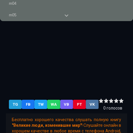
m04
m05
m06
m07
m08
m09
m10
m11
m12
TG
FB
TW
WA
VB
PT
VK
m13
0
голосов
m14
Бесплатно хорошего качества слушать полную книгу
"Великие люди, изменившие мир"
! Слушайте онлайн в
m15
хорошем качестве в любое время с телефона Android,