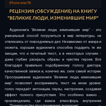
iPhone или ПК.
m16
РЕЦЕНЗИЯ (ОБСУЖДЕНИЕ) НА КНИГУ
m17
"ВЕЛИКИЕ ЛЮДИ, ИЗМЕНИВШИЕ МИР"
m18
Аудиокнига
"Великие люди, изменившие мир"
- это
m19
уникальный способ погрузиться в мир литературы, не
отвлекаясь от повседневных дел. Независимо от жанра и
m20
сюжета, хорошая аудиокнига способна подарить те же
эмоции, что и печатный текст, а в некоторых случаях -
m21
даже глубже раскрыть образы и чувства героев. Всё
m22
благодаря правильно подобранному голосу диктора,
качественной записи и, конечно же, силе самой истории.
m23
Прослушивание аудиокниги
"Великие люди, изменившие
m24
мир"
позволяет воспринимать текст на ином уровне:
голос передаёт интонации, паузы, настроение, создавая
m25
эффект полного присутствия. Это особенно важно в
m26
произведениях, где важна атмосфера, внутренняя
Преимущества прослушивания аудиокниг: