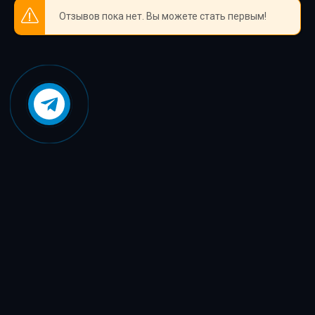
Отзывов пока нет. Вы можете стать первым!
m39
m40
m41
m42
m43
m44
m45
m46
m47
m48
m49