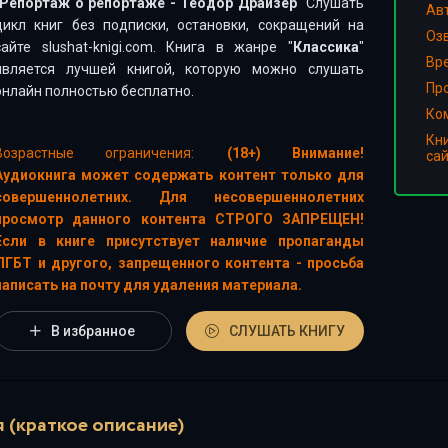
Репортаж о репортаже - Теодор Драйзер
" Слушать
Ав
цикл книг без подписки, остановки, сокращений на
Оз
сайте slushat-knigi.com. Книга в жанре "
Классика
"
Вр
является лучшей книгой, которую можно слушать
Пр
онлайн полностью бесплатно.
Ко
Кн
Возрастные ограничения:
(18+) Внимание!
са
Аудиокнига может содержать контент только для
совершеннолетних. Для несовершеннолетних
просмотр данного контента СТРОГО ЗАПРЕЩЕН!
Если в книге присутствует наличие пропаганды
ЛГБТ и другого, запрещенного контента - просьба
написать на почту для удаления материала.
В избранное
СЛУШАТЬ КНИГУ
 (краткое описание)