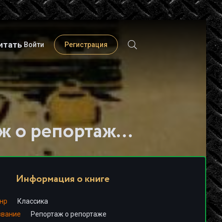
итать
Войти
Регистрация
Слушать книгу - "Репортаж о репортаже - Теодор Драйзер"
Информация о книге
нр
Классика
звание
Репортаж о репортаже