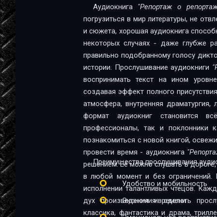
Аудиокнига
"Репортаж о репорта
погрузиться в мир литературы, не отв
и сюжета, хорошая аудиокнига способна
некоторых случаях - даже глубже ра
правильно подобранному голосу диктор
истории. Прослушивание аудиокниги
"
воспринимать текст на ином уровне:
создавая эффект полного присутствия
атмосфера, внутренняя драматургия,
формат аудиокниг становится в
профессионалы, так и поклонники качественной 
познакомиться с новой книгой, освеж
провести время - аудиокнига
"Репорта
Преимущества прослушивания аудио
решением. Её можно слушать в дороге, 
в любой момент и без ограничений. 
Удобство и мобильность
исполнении талантливых чтецов. Каж
дух произведения и сделать прос
Экономия времени
классика, фантастика и драма, трил