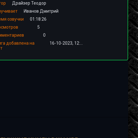
тор
Драйзер Теодор
вучивает
Иванов Дмитрий
емя озвучки
01:18:26
осмотров
5
мментариев
0
ига добавлена на
16-10-2023, 12:00
йт