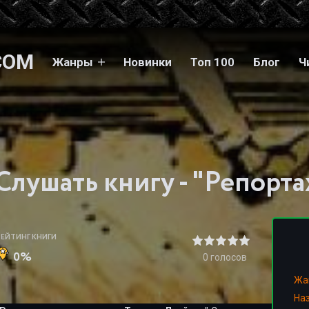
COM
Жанры
Новинки
Топ 100
Блог
Ч
РЕЙТИНГ КНИГИ
0%
0
голосов
Жа
На