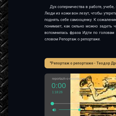
Дух соперничества в работе, учебе,
Люди из кожи вон лезут, чтобы утереть
поднять себе самооценку. К сожалению
понимает, как сильно можно задеть ч
вспомнилась фраза Идти по головам 
словом Репортаж о репортаже.
"Репортаж о репортаже - Теодор Др
reportazh-o-reportazhe-1
0:00
1:18:26
100