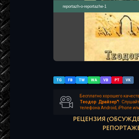
reportazh-o-reportazhe-1
TG
FB
TW
WA
VB
PT
VK
Бесплатно хорошего качест
Теодор Драйзер"
! Слушай
телефона Android, iPhone ил
РЕЦЕНЗИЯ (ОБСУЖДЕ
РЕПОРТАЖЕ