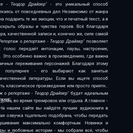
же - Теодор Драйзер"
- это уникальный способ
лекаясь от повседневных дел. Независимо от жанра
 подарить те же эмоции, что и печатный текст, а в
скрыть образы и чувства героев. Всё благодаря
а, качественной записи и, конечно же, силе самой
Репортаж о репортаже - Теодор Драйзер"
позволяет
 голос передаёт интонации, паузы, настроение,
. Это особенно важно в произведениях, где важна
 личные переживания персонажей. Благодаря этому
сё популярнее - его выбирают как занятые
литературы. Если вы ищете способ
ить классическое произведение или просто приятно
ж о репортаже - Теодор Драйзер"
будет идеальным
книг:
дома, во время тренировок или отдыха. А главное -
На нашем сайте вы найдёте лучшие аудиокниги в
дая озвучка тщательно подобрана, чтобы передать
лушивание максимально комфортным. Новинки и
леры и любовные истории - мы собрали всё, чтобы