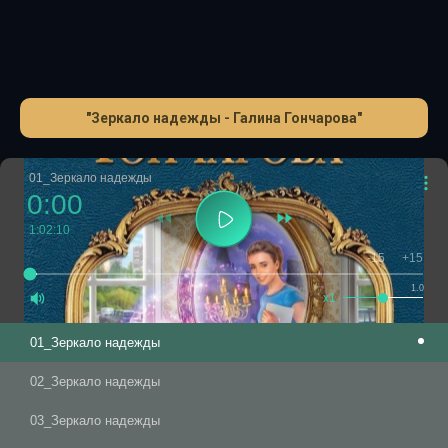
Матильда и Мария-Элена унывать не будут, ведь теперь
они не одиноки. Спасибо тебе, зеркало, подарившее
сестру – и надежду!
"Зеркало надежды - Галина Гончарова"
01_Зеркало надежды
0:00
1:02:10
-15
+15
1.0
x1
01_Зеркало надежды
02_Зеркало надежды
03_Зеркало надежды