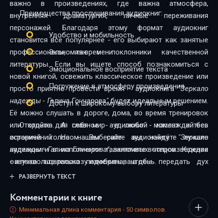
важно в произведениях, где важна атмосфера,
Преимущества прослушивания аудиокниг:
внутренняя драматургия, личные переживания
персонажей. Благодаря этому формат аудиокниг
Удобство и мобильность
становится всё популярнее - его выбирают как занятые
профессионалы, так и поклонники качественной
Экономия времени
литературы. Если вы ищете способ познакомиться с
Эмоциональное восприятие текста
новой книгой, освежить классическое произведение или
Погружение в атмосферу произведения
просто приятно провести время - аудиокнига
"Зеркало
надежды - Галина Гончарова"
будет идеальным решением.
Доступ к широкому выбору литературы
Её можно слушать в дороге, дома, во время тренировок
или отдыха. А главное - в любой момент и без
Откройте для себя мир аудиокниг - наслаждайтесь
ограничений. На нашем сайте вы найдёте лучшие
историей голосом. Выберите аудиокнигу
"Зеркало
аудиокниги в исполнении талантливых чтецов. Каждая
надежды - Галина Гончарова"
, включите воспроизведение
озвучка тщательно подобрана, чтобы передать дух
- и позвольте рассказу изменить ваш день.
произведения и сделать прослушивание максимально
РАЗВЕРНУТЬ ТЕКСТ
комфортным. Новинки и классика, фантастика и драма,
Комментарии к книге
триллеры и любовные истории - мы собрали всё, чтобы
каждый нашёл книгу по душе.
Минимальная длина комментария - 50 символов.