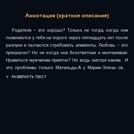
Аннотация (краткое описание)
Родители – это хорошо? Только не тогда, когда они
появляются у тебя на пороге через пятнадцать лет после
разлуки и пытаются стребовать алименты. Любовь – это
прекрасно? Но не когда она безответная и молчаливая.
Нравиться мужчинам приятно? Но ведь смотря каким… И
это проблемы только Матильды.А у Марии-Элены свои
беды. Столица – роскошь и блеск королевского двора?
РАЗВЕРНУТЬ ТЕКСТ
Нет, господа, это змеиный клубок заговорщиков.
Аллодия – прекрасная страна? Но не когда на границе
сорок тысяч врагов, которые успешно продвигаются
вперед, а король… Королю плохо. И причина его болезни
пока неизвестна. Какая уж тут любовь, какие браки? Но
родственников не уймешь! Им наследство нужно!И как-
то придется отбиваться, что-то решать, идти вперед… Но