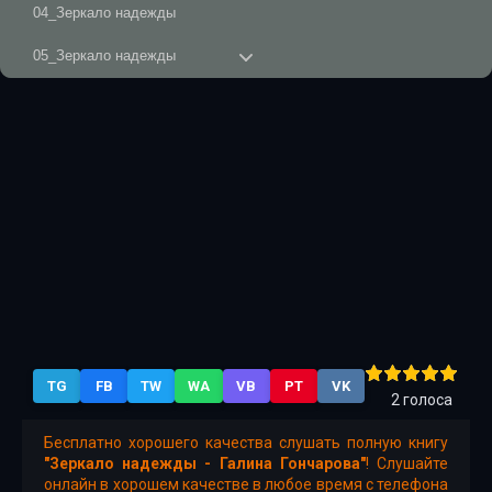
04_Зеркало надежды
05_Зеркало надежды
06_Зеркало надежды
07_Зеркало надежды
08_Зеркало надежды
09_Зеркало надежды
10_Зеркало надежды
TG
FB
TW
WA
VB
PT
VK
2
голоса
Бесплатно хорошего качества слушать полную книгу
"Зеркало надежды - Галина Гончарова"
! Слушайте
онлайн в хорошем качестве в любое время с телефона