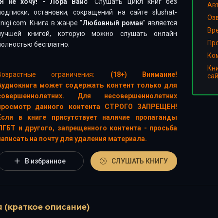
Я не хочу! - Лора Вайс
" Слушать цикл книг без
Ав
подписки, остановки, сокращений на сайте slushat-
Оз
knigi.com. Книга в жанре "
Любовный роман
" является
Вр
лучшей книгой, которую можно слушать онлайн
Пр
полностью бесплатно.
Ко
Кн
Возрастные ограничения:
(18+) Внимание!
са
Аудиокнига может содержать контент только для
совершеннолетних. Для несовершеннолетних
просмотр данного контента СТРОГО ЗАПРЕЩЕН!
Если в книге присутствует наличие пропаганды
ЛГБТ и другого, запрещенного контента - просьба
написать на почту для удаления материала.
В избранное
СЛУШАТЬ КНИГУ
 (краткое описание)