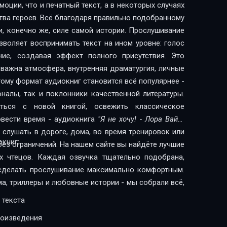
оции, что и печатный текст, а в некоторых случаях
тва героев. Всё благодаря правильно подобранному
и, конечно же, силе самой истории. Прослушивание
воляет воспринимать текст на ином уровне: голос
ние, создавая эффект полного присутствия. Это
 важна атмосфера, внутренняя драматургия, личные
ому формат аудиокниг становится всё популярнее -
налы, так и поклонники качественной литературы.
ься с новой книгой, освежить классическое
овести время - аудиокнига
"Я не хочу! - Лора Вайс"
слушать в дороге, дома, во время тренировок или
книг:
без ограничений. На нашем сайте вы найдёте лучшие
х чтецов. Каждая озвучка тщательно подобрана,
сделать прослушивание максимально комфортным.
ма, триллеры и любовные истории - мы собрали всё,
 текста
роизведения