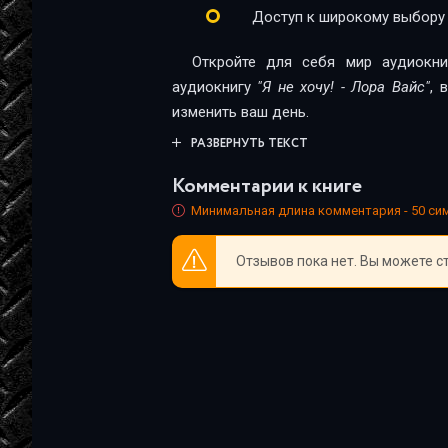
Доступ к широкому выбору
Я не хочу! - 24 -
Откройте для себя мир аудиокни
Я не хочу! - 25 -
аудиокнигу
"Я не хочу! - Лора Вайс"
, 
изменить ваш день.
Я не хочу! - 26 -
РАЗВЕРНУТЬ ТЕКСТ
Я не хочу! - 27 -
Комментарии к книге
Я не хочу! - 28 -
Минимальная длина комментария - 50 с
Я не хочу! - 29 -
Отзывов пока нет. Вы можете с
Я не хочу! - 30 -
Я не хочу! - 31 -
Я не хочу! - 32 -
Я не хочу! - 33 -
Я не хочу! - 34 -