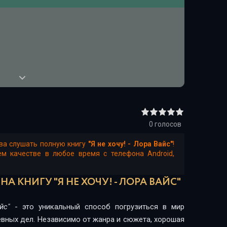
0
голосов
ва слушать полную книгу
"Я не хочу! - Лора Вайс"
!
м качестве в любое время с телефона Android,
А КНИГУ "Я НЕ ХОЧУ! - ЛОРА ВАЙС"
йс"
- это уникальный способ погрузиться в мир
евных дел. Независимо от жанра и сюжета, хорошая