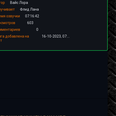
тор
Вайс Лора
вучивает
Флид Лана
емя озвучки
07:16:42
осмотров
603
мментариев
0
ига добавлена на
16-10-2023, 07:00
йт