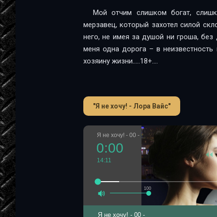
Мой отчим слишком богат, слиш
мерзавец, который захотел силой скло
него, не имея за душой ни гроша, без
меня одна дорога – в неизвестность
хозяину жизни.....18+....
"Я не хочу! - Лора Вайс"
Я не хочу! - 00 -
0:00
14:11
100
Я не хочу! - 00 -