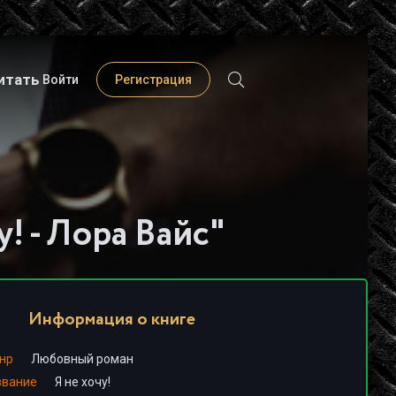
итать
Войти
Регистрация
у! - Лора Вайс"
Информация о книге
нр
Любовный роман
звание
Я не хочу!