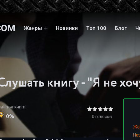
COM
Жанры
Новинки
Топ 100
Блог
Ч
Слушать книгу - "Я не хоч
РЕЙТИНГ КНИГИ
0%
0
голосов
Жа
На