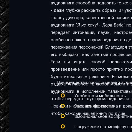
аудиокнига способна подарить те же эм
Я не хочу! - 12 -
- даже глубже раскрыть образы и чувс
Я не хочу! - 13 -
голосу диктора, качественной записи 
аудиокниги
"Я не хочу! - Лора Вайс"
поз
Я не хочу! - 14 -
передаёт интонации, паузы, настрое
Я не хочу! - 15 -
особенно важно в произведениях, где
переживания персонажей. Благодаря эт
Я не хочу! - 16 -
его выбирают как занятые профессио
Если вы ищете способ познакомит
Я не хочу! - 17 -
произведение или просто приятно пр
Я не хочу! - 18 -
будет идеальным решением. Её можно 
Преимущества прослушивания аудио
отдыха. А главное - в любой момент и 
Я не хочу! - 19 -
аудиокниги в исполнении талантливы
Удобство и мобильность
Я не хочу! - 20 -
чтобы передать дух произведения и 
Новинки и классика, фантастика и дра
Экономия времени
Я не хочу! - 21 -
чтобы каждый нашёл книгу по душе.
Эмоциональное восприятие
Я не хочу! - 22 -
Погружение в атмосферу п
Я не хочу! - 23 -