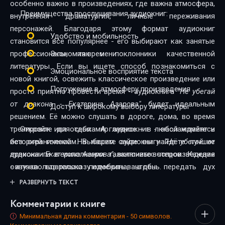
особенно важно в произведениях, где важна атмосфера,
Преимущества прослушивания аудиокниг:
внутренняя драматургия, личные переживания
персонажей. Благодаря этому формат аудиокниг
Удобство и мобильность
становится всё популярнее - его выбирают как занятые
профессионалы, так и поклонники качественной
Экономия времени
литературы. Если вы ищете способ познакомиться с
Эмоциональное восприятие текста
новой книгой, освежить классическое произведение или
Погружение в атмосферу произведения
просто приятно провести время - аудиокнига
"Не убегай
от дракона - Екатерина Азарова"
будет идеальным
Доступ к широкому выбору литературы
решением. Её можно слушать в дороге, дома, во время
тренировок или отдыха. А главное - в любой момент и
Откройте для себя мир аудиокниг - наслаждайтесь
без ограничений. На нашем сайте вы найдёте лучшие
историей голосом. Выберите аудиокнигу
"Не убегай от
аудиокниги в исполнении талантливых чтецов. Каждая
дракона - Екатерина Азарова"
, включите воспроизведение
озвучка тщательно подобрана, чтобы передать дух
- и позвольте рассказу изменить ваш день.
произведения и сделать прослушивание максимально
РАЗВЕРНУТЬ ТЕКСТ
комфортным. Новинки и классика, фантастика и драма,
Комментарии к книге
триллеры и любовные истории - мы собрали всё, чтобы
каждый нашёл книгу по душе.
Минимальная длина комментария - 50 символов.