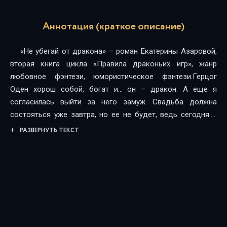
Аннотация (краткое описание)
«Не убегай от дракона» – роман Екатерины Азаровой,
вторая книга цикла «Правила драконьих игр», жанр
любовное фэнтези, юмористическое фэнтези.Герцог
Оден хорош собой, богат и… он – дракон. А еще я
согласилась выйти за него замуж. Свадьба должна
состояться уже завтра, но ее не будет, ведь сегодня я
сбегу от жениха. И да, он об этом не знает.Сама
РАЗВЕРНУТЬ ТЕКСТ
виновата! Не следовало лезть туда, куда не надо. Теперь
придется исправлять то, что успела натворить! И только
один вопрос не дает мне покоя – что выберет герцог на
этот раз: месть или любовь?