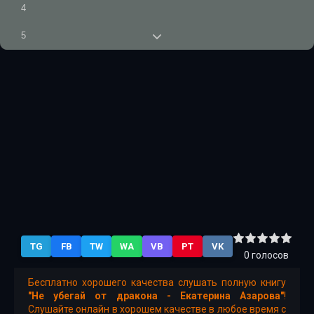
4
5
6
7
8
9
10
11
12
TG
FB
TW
WA
VB
PT
VK
13
0
голосов
14
Бесплатно хорошего качества слушать полную книгу
"Не убегай от дракона - Екатерина Азарова"
!
Слушайте онлайн в хорошем качестве в любое время с