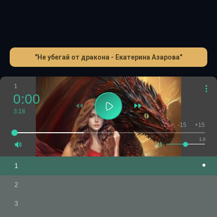
"Не убегай от дракона - Екатерина Азарова"
1
0:00
3:18
-15
+15
1.0
x1
1
2
3