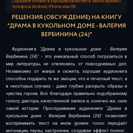
15
Слушайте онлайн в хорошем качестве в любое время с
телефона Android, iPhone или ПК.
16
РЕЦЕНЗИЯ (ОБСУЖДЕНИЕ) НА КНИГУ
"ДРАМА В КУКОЛЬНОМ ДОМЕ - ВАЛЕРИЯ
17
ВЕРБИНИНА (24)"
18
19
Аудиокнига
"Драма в кукольном доме - Валерия
Вербинина (24)"
- это уникальный способ погрузиться в
20
мир литературы, не отвлекаясь от повседневных дел.
21
Независимо от жанра и сюжета, хорошая аудиокнига
способна подарить те же эмоции, что и печатный текст, а
22
в некоторых случаях - даже глубже раскрыть образы и
чувства героев. Всё благодаря правильно подобранному
23
голосу диктора, качественной записи и, конечно же, силе
24
самой истории. Прослушивание аудиокниги
"Драма в
кукольном доме - Валерия Вербинина (24)"
позволяет
воспринимать текст на ином уровне: голос передаёт
интонации, паузы, настроение, создавая эффект полного