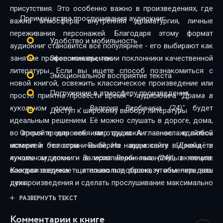
присутствия. Это особенно важно в произведениях, где
Преимущества прослушивания аудиокниг:
важна атмосфера, внутренняя драматургия, личные
переживания персонажей. Благодаря этому формат
Удобство и мобильность
аудиокниг становится всё популярнее - его выбирают как
занятые профессионалы, так и поклонники качественной
Экономия времени
литературы. Если вы ищете способ познакомиться с
Эмоциональное восприятие текста
новой книгой, освежить классическое произведение или
Погружение в атмосферу произведения
просто приятно провести время - аудиокнига
"Драма в
кукольном доме - Валерия Вербинина (24)"
будет
Доступ к широкому выбору литературы
идеальным решением. Её можно слушать в дороге, дома,
во время тренировок или отдыха. А главное - в любой
Откройте для себя мир аудиокниг - наслаждайтесь
момент и без ограничений. На нашем сайте вы найдёте
историей голосом. Выберите аудиокнигу
"Драма в
лучшие аудиокниги в исполнении талантливых чтецов.
кукольном доме - Валерия Вербинина (24)"
, включите
Каждая озвучка тщательно подобрана, чтобы передать
воспроизведение - и позвольте рассказу изменить ваш
дух произведения и сделать прослушивание максимально
день.
комфортным. Новинки и классика, фантастика и драма,
РАЗВЕРНУТЬ ТЕКСТ
триллеры и любовные истории - мы собрали всё, чтобы
Комментарии к книге
каждый нашёл книгу по душе.