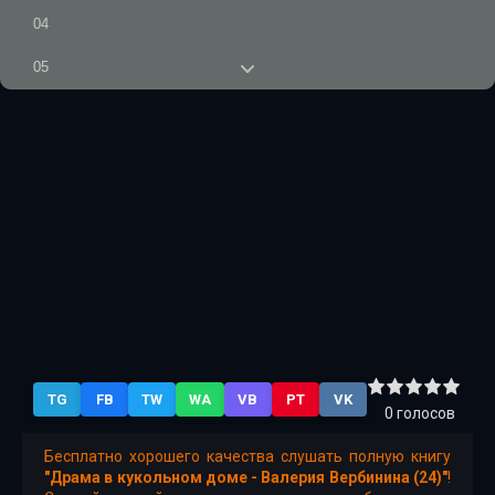
04
05
06
07
08
09
10
11
12
TG
FB
TW
WA
VB
PT
VK
13
0
голосов
14
Бесплатно хорошего качества слушать полную книгу
"Драма в кукольном доме - Валерия Вербинина (24)"
!