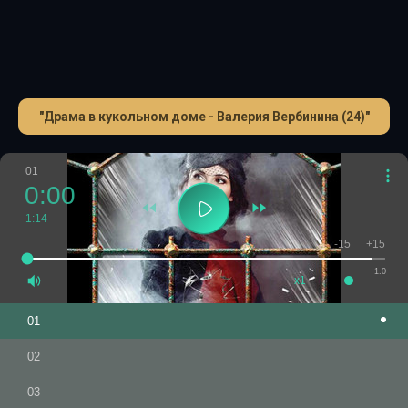
"Драма в кукольном доме - Валерия Вербинина (24)"
01
0:00
1:14
-15
+15
1.0
x1
01
02
03