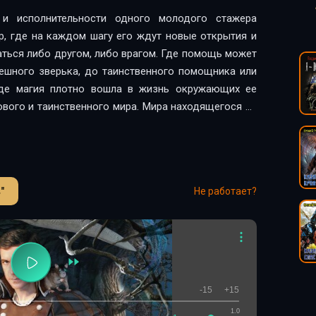
и исполнительности одного молодого стажера
р, где на каждом шагу его ждут новые открытия и
ться либо другом, либо врагом. Где помощь может
мешного зверька, до таинственного помощника или
где магия плотно вошла в жизнь окружающих ее
нового и таинственного мира. Мира находящегося за
щего в глубине неизведанного пространства, куда
нника. Мира находящегося где-то там…
"
Не работает?
-15
+15
1.0