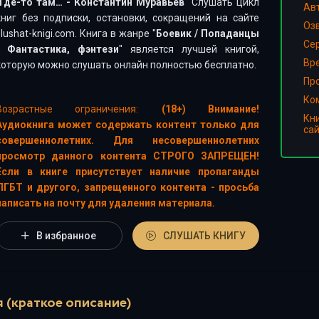
Где-то там… - Константин Муравьев
" Слушать цикл
Ав
книг без подписки, остановки, сокращений на сайте
Оз
slushat-knigi.com. Книга в жанре "
Боевик
/
Попаданцы
Сер
/
Фантастика, фэнтези
" является лучшей книгой,
Вр
которую можно слушать онлайн полностью бесплатно.
Пр
Ко
Возрастные ограничения:
(18+) Внимание!
Кн
Аудиокнига может содержать контент только для
са
совершеннолетних. Для несовершеннолетних
просмотр данного контента СТРОГО ЗАПРЕЩЕН!
Если в книге присутствует наличие пропаганды
ЛГБТ и другого, запрещенного контента - просьба
написать на почту для удаления материала.
В избранное
СЛУШАТЬ КНИГУ
 (краткое описание)