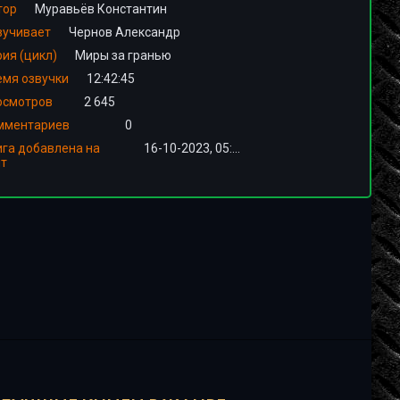
тор
Муравьёв Константин
вучивает
Чернов Александр
ия (цикл)
Миры за гранью
емя озвучки
12:42:45
осмотров
2 645
мментариев
0
ига добавлена на
16-10-2023, 05:00
йт