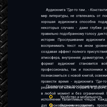
Аудиокнига
"Где-то там… - Констант
мир литературы, не отвлекаясь от п
хорошая аудиокнига способна пода
некоторых случаях - даже глубже ра
правильно подобранному голосу диктор
истории. Прослушивание аудиокниг
воспринимать текст на ином уровне:
создавая эффект полного присутствия
атмосфера, внутренняя драматургия,
формат аудиокниг становится в
профессионалы, так и поклонники качественной 
познакомиться с новой книгой, освеж
провести время - аудиокнига
"Где-т
Преимущества прослушивания аудио
решением. Её можно слушать в дороге, 
в любой момент и без ограничений. 
Удобство и мобильность
исполнении талантливых чтецов. Каж
дух произведения и сделать прос
Экономия времени