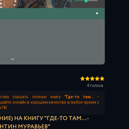
x1
4
голоса
ества слушать полную книгу
"Где-то там… -
ушайте онлайн в хорошем качестве в любое время с
и ПК.
ИЕ) НА КНИГУ "ГДЕ-ТО ТАМ… -
НТИН МУРАВЬЕВ"