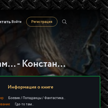
итать
Войти
Регистрация
Слушать книгу - "Где-то там… - Константин Муравьев"
Информация о книге
нр
Боевик
/
Попаданцы
/
Фантастика, фэнтези
звание
Где-то там…