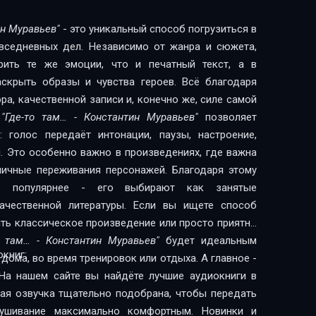
ин Муравьев"
- это уникальный способ погрузиться в
овседневных дел. Независимо от жанра и сюжета,
рить те же эмоции, что и печатный текст, а в
скрыть образы и чувства героев. Всё благодаря
а, качественной записи и, конечно же, силе самой
и
"Где-то там… - Константин Муравьев"
позволяет
 голос передаёт интонации, паузы, настроение,
. Это особенно важно в произведениях, где важна
 личные переживания персонажей. Благодаря этому
сё популярнее - его выбирают как занятые
литературы. Если вы ищете способ
ить классическое произведение или просто приятно
о там… - Константин Муравьев"
будет идеальным
книг:
дома, во время тренировок или отдыха. А главное -
На нашем сайте вы найдёте лучшие аудиокниги в
дая озвучка тщательно подобрана, чтобы передать
лушивание максимально комфортным. Новинки и