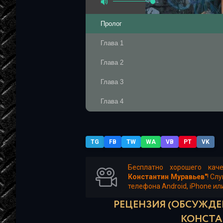
Пролог
Глава 1
Глава 2
Глава 3
Глава 4
Глава 5
Глава 6
TG
FB
TW
WA
VB
PT
VK
Глава 7
Бесплатно хорошего кач
Константин Муравьев"
! Сл
Глава 8
телефона Android, iPhone ил
Глава 9
РЕЦЕНЗИЯ (ОБСУЖДЕН
КОНСТА