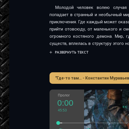
Молодой человек волею случая 
попадает в странный и необычный ми
приключения. Где каждый может оказа
прийти отовсюду, от маленького и с
огромного костяного демона. Мир, 
существ, вплелась в структуру этого 
границами нашей реальности, и лежа
РАЗВЕРНУТЬ ТЕКСТ
забросила судьба нашего соотечестве
"Где-то там… - Константин Муравьев
Пролог
0:00
45:53
100