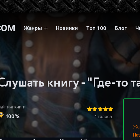
COM
Жанры
Новинки
Топ 100
Блог
Ч
РЕЙТИНГ КНИГИ
100%
4
голоса
Жа
На