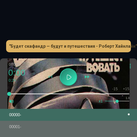
"Будет скафандр — будут и путешествия - Роберт Хайнлайн"
00000-
0:00
0:24
-15
+15
1.0
x1
00000-
00001-