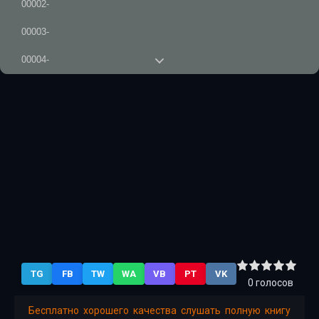
00002-
00003-
00004-
00005-
00006-
00007-
00008-
00009-
00010-
00011-
TG
FB
TW
WA
VB
PT
VK
00012-
0
голосов
Бесплатно хорошего качества слушать полную книгу