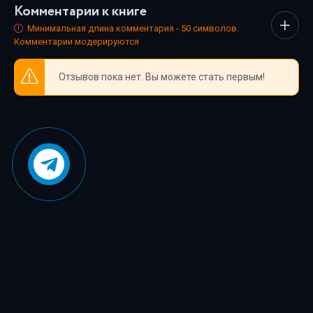
Комментарии к книге
триллеры и любовные истории - мы собрали всё, чтобы
каждый нашёл книгу по душе.
Минимальная длина комментария - 50 символов.
Комментарии модерируются
Отзывов пока нет. Вы можете стать первым!