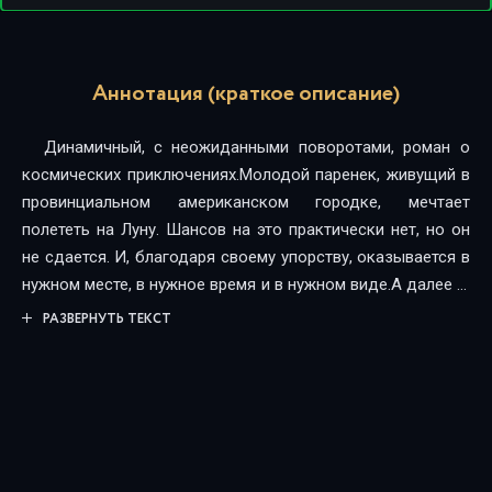
Аннотация (краткое описание)
Динамичный, с неожиданными поворотами, роман о
космических приключениях.Молодой паренек, живущий в
провинциальном американском городке, мечтает
полететь на Луну. Шансов на это практически нет, но он
не сдается. И, благодаря своему упорству, оказывается в
нужном месте, в нужное время и в нужном виде.А далее —
полет на Луну, встреча с космическими пиратами и с
РАЗВЕРНУТЬ ТЕКСТ
чужеродными агрессорами, спасение земной девочки и
межгалактического патрульного, посещение другой
галактики и спасение своей собственной планеты от
уничтожения…