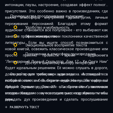
интонации, паузы, настроение, создавая эффект полного
присутствия. Это особенно важно в произведениях, где
Преимущества прослушивания аудиокниг:
важна атмосфера, внутренняя драматургия, личные
переживания персонажей. Благодаря этому формат
Удобство и мобильность
аудиокниг становится всё популярнее - его выбирают как
занятые профессионалы, так и поклонники качественной
Экономия времени
литературы. Если вы ищете способ познакомиться с
Эмоциональное восприятие текста
новой книгой, освежить классическое произведение или
Погружение в атмосферу произведения
просто приятно провести время - аудиокнига
"Легендарный Лунный Скульптор. Том 17 - Хи Сунга Нам"
Доступ к широкому выбору литературы
будет идеальным решением. Её можно слушать в дороге,
дома, во время тренировок или отдыха. А главное - в
Откройте для себя мир аудиокниг - наслаждайтесь
любой момент и без ограничений. На нашем сайте вы
историей голосом. Выберите аудиокнигу
"Легендарный
найдёте лучшие аудиокниги в исполнении талантливых
Лунный Скульптор. Том 17 - Хи Сунга Нам"
, включите
чтецов. Каждая озвучка тщательно подобрана, чтобы
воспроизведение - и позвольте рассказу изменить ваш
передать дух произведения и сделать прослушивание
день.
максимально комфортным. Новинки и классика,
РАЗВЕРНУТЬ ТЕКСТ
фантастика и драма, триллеры и любовные истории - мы