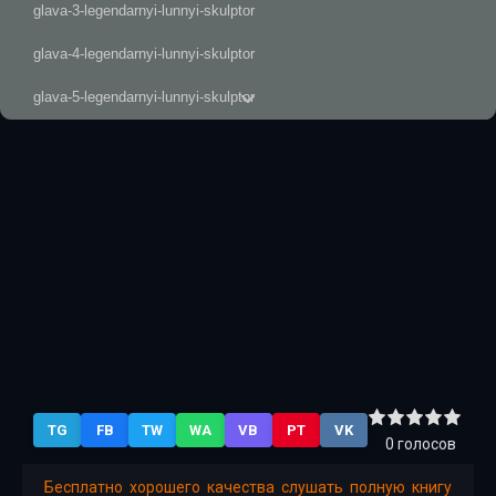
glava-3-legendarnyi-lunnyi-skulptor
glava-4-legendarnyi-lunnyi-skulptor
glava-5-legendarnyi-lunnyi-skulptor
glava-6-legendarnyi-lunnyi-skulptor
glava-7-legendarnyi-lunnyi-skulptor
glava-8-legendarnyi-lunnyi-skulptor
glava-9-1-legendarnyi-lunnyi-skulptor
glava-9-2-legendarnyi-lunnyi-skulptor
kommentarii-ispolnitelja-17
TG
FB
TW
WA
VB
PT
VK
0
голосов
Бесплатно хорошего качества слушать полную книгу