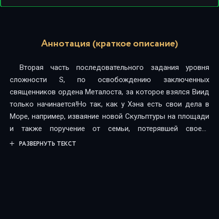
Аннотация (краткое описание)
Вторая часть последовательного задания уровня
сложности S, по освобождению заключенных
священников ордена Металоста, за которое взялся Виид
только начинается!Но так, как у Хэна есть свои дела в
Море, например, изваяние новой Скульптуры на площади
и также поручение от семьи, потерявшей своего
новорожденного ребенка, заключающиеся в создании
РАЗВЕРНУТЬ ТЕКСТ
скульптуры дочери!Таким, образом, Виид решает
перепоручить задачу по расчистке и исследованию
катакомб на желающих присоединиться, конечно за
плату, а сам тем временем займётся созданием
Грандиозных скульптур!И конечно же в реальности Ли
Хэн все также посещает Университет, каждый день