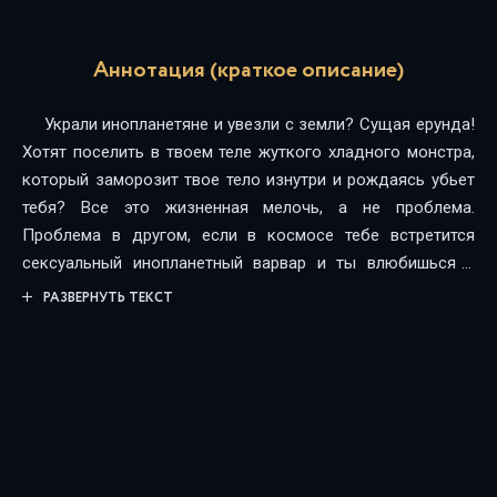
Аннотация (краткое описание)
Украли инопланетяне и увезли с земли? Сущая ерунда!
Хотят поселить в твоем теле жуткого хладного монстра,
который заморозит твое тело изнутри и рождаясь убьет
тебя? Все это жизненная мелочь, а не проблема.
Проблема в другом, если в космосе тебе встретится
сексуальный инопланетный варвар и ты влюбишься в
него, то возможно не сможешь быть с ним вместе, ведь
РАЗВЕРНУТЬ ТЕКСТ
вы разных видов. А что же делать если тело просит
ласки, душа любви и ты хочешь быть с властным,
сильным соблазнителем больше всего на свете? Варвар
отвечает тебе взаимностью в духе своей инопланетной
любви: Ты будешь моей, и твоего мнения не спрашивают!
Но вся вселенная против вас и ставит препоны на пути к
вашей любви.