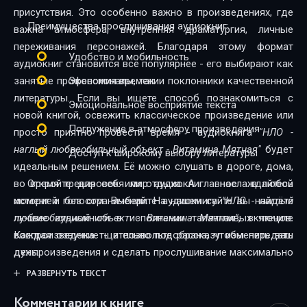
присутствия. Это особенно важно в произведениях, где
27_НЛО – наглый любвеобильный объект
Преимущества прослушивания аудиокниг:
важна атмосфера, внутренняя драматургия, личные
переживания персонажей. Благодаря этому формат
Удобство и мобильность
аудиокниг становится всё популярнее - его выбирают как
занятые профессионалы, так и поклонники качественной
Экономия времени
литературы. Если вы ищете способ познакомиться с
Эмоциональное восприятие текста
новой книгой, освежить классическое произведение или
Погружение в атмосферу произведения
просто приятно провести время - аудиокнига
"НЛО -
наглый любвеобильный объект - Витамина Мятная"
будет
Доступ к широкому выбору литературы
идеальным решением. Её можно слушать в дороге, дома,
во время тренировок или отдыха. А главное - в любой
Откройте для себя мир аудиокниг - наслаждайтесь
момент и без ограничений. На нашем сайте вы найдёте
историей голосом. Выберите аудиокнигу
"НЛО - наглый
лучшие аудиокниги в исполнении талантливых чтецов.
любвеобильный объект - Витамина Мятная"
, включите
Каждая озвучка тщательно подобрана, чтобы передать
воспроизведение - и позвольте рассказу изменить ваш
дух произведения и сделать прослушивание максимально
день.
комфортным. Новинки и классика, фантастика и драма,
РАЗВЕРНУТЬ ТЕКСТ
триллеры и любовные истории - мы собрали всё, чтобы
Комментарии к книге
каждый нашёл книгу по душе.