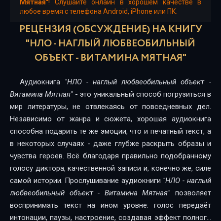
15_НЛО – наглый любвеобильный объект
Мятная"
! Слушайте онлайн в хорошем качестве в
любое время с телефона Android, iPhone или ПК.
16_НЛО – наглый любвеобильный объект
РЕЦЕНЗИЯ (ОБСУЖДЕНИЕ) НА КНИГУ
17_НЛО – наглый любвеобильный объект
"НЛО - НАГЛЫЙ ЛЮБВЕОБИЛЬНЫЙ
ОБЪЕКТ - ВИТАМИНА МЯТНАЯ"
18_НЛО – наглый любвеобильный объект
19_НЛО – наглый любвеобильный объект
Аудиокнига
"НЛО - наглый любвеобильный объект -
Витамина Мятная"
- это уникальный способ погрузиться в
20_НЛО – наглый любвеобильный объект
мир литературы, не отвлекаясь от повседневных дел.
21_НЛО – наглый любвеобильный объект
Независимо от жанра и сюжета, хорошая аудиокнига
способна подарить те же эмоции, что и печатный текст, а
22_НЛО – наглый любвеобильный объект
в некоторых случаях - даже глубже раскрыть образы и
чувства героев. Всё благодаря правильно подобранному
23_НЛО – наглый любвеобильный объект
голосу диктора, качественной записи и, конечно же, силе
24_НЛО – наглый любвеобильный объект
самой истории. Прослушивание аудиокниги
"НЛО - наглый
любвеобильный объект - Витамина Мятная"
позволяет
25_НЛО – наглый любвеобильный объект
воспринимать текст на ином уровне: голос передаёт
26_НЛО – наглый любвеобильный объект
интонации, паузы, настроение, создавая эффект полного