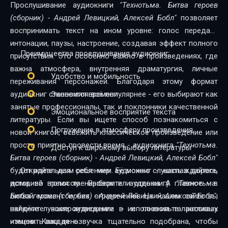
Прослушивание аудиокниги
"Технотьма. Битва героев
(сборник) - Андрей Левицкий, Алексей Бобл"
позволяет
Глава 2
воспринимать текст на ином уровне: голос передаёт
Глава 3
интонации, паузы, настроение, создавая эффект полного
Преимущества прослушивания аудиокниг:
присутствия. Это особенно важно в произведениях, где
Глава 4
важна атмосфера, внутренняя драматургия, личные
Удобство и мобильность
переживания персонажей. Благодаря этому формат
Глава 5
аудиокниг становится всё популярнее - его выбирают как
Экономия времени
Глава 6
занятые профессионалы, так и поклонники качественной
Эмоциональное восприятие текста
литературы. Если вы ищете способ познакомиться с
Глава 7
Погружение в атмосферу произведения
новой книгой, освежить классическое произведение или
Глава 8
просто приятно провести время - аудиокнига
"Технотьма.
Доступ к широкому выбору литературы
Битва героев (сборник) - Андрей Левицкий, Алексей Бобл"
Глава 9
будет идеальным решением. Её можно слушать в дороге,
Откройте для себя мир аудиокниг - наслаждайтесь
Глава 10
дома, во время тренировок или отдыха. А главное - в
историей голосом. Выберите аудиокнигу
"Технотьма.
любой момент и без ограничений. На нашем сайте вы
Битва героев (сборник) - Андрей Левицкий, Алексей Бобл"
,
Глава 11
найдёте лучшие аудиокниги в исполнении талантливых
включите воспроизведение - и позвольте рассказу
Часть вторая. Бои без правил Глава 12
чтецов. Каждая озвучка тщательно подобрана, чтобы
изменить ваш день.