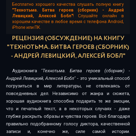
Глава 13
Бесплатно хорошего качества слушать полную книгу
"Технотьма. Битва героев (сборник) - Андрей
Глава 14
Левицкий, Алексей Бобл"
! Слушайте онлайн в
хорошем качестве в любое время с телефона Android,
iPhone или ПК.
Глава 15
РЕЦЕНЗИЯ (ОБСУЖДЕНИЕ) НА КНИГУ
Глава 16
"ТЕХНОТЬМА. БИТВА ГЕРОЕВ (СБОРНИК)
Часть третья. Машины Апокалипсиса Глава 17
- АНДРЕЙ ЛЕВИЦКИЙ, АЛЕКСЕЙ БОБЛ"
Глава 18
Аудиокнига
"Технотьма. Битва героев (сборник) -
Глава 19
Андрей Левицкий, Алексей Бобл"
- это уникальный способ
погрузиться в мир литературы, не отвлекаясь от
Глава 20
повседневных дел. Независимо от жанра и сюжета,
Глава 21
хорошая аудиокнига способна подарить те же эмоции,
что и печатный текст, а в некоторых случаях - даже
Глава 22
глубже раскрыть образы и чувства героев. Всё благодаря
Глава 23
правильно подобранному голосу диктора, качественной
записи и, конечно же, силе самой истории.
Алексей Бобл. Последняя битва Часть первая. Претенденты Глава 