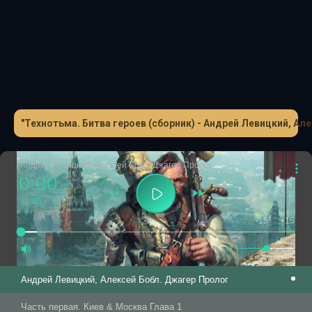
еще в хитросплетение интриг, затеянных сильными мира
сего, попадает Вик Каспер из клана наемников, которых
Гест нанимает для сопровождения своего каравана. Вик
пока не знает, что ему предстоит сыграть ключевую роль
в походе к ТРОНу. Ведь он – сын легендарного
Странника. Он – джагер!
"Технотьма. Битва героев (сборник) - Андрей Левицкий, Ал
Андрей Левицкий, Алексей Бобл. Джагер Пролог
0:00
21:05
-15
+15
1.0
x1
Андрей Левицкий, Алексей Бобл. Джагер Пролог
Часть первая. Киев & Москва Глава 1