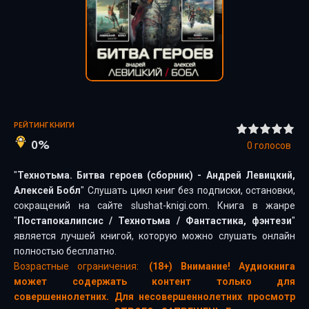
РЕЙТИНГ КНИГИ
0%
0
голосов
"
Технотьма. Битва героев (сборник) - Андрей Левицкий,
Алексей Бобл
" Слушать цикл книг без подписки, остановки,
сокращений на сайте slushat-knigi.com. Книга в жанре
"
Постапокалипсис
/
Технотьма
/
Фантастика, фэнтези
"
является лучшей книгой, которую можно слушать онлайн
полностью бесплатно.
Возрастные ограничения:
(18+) Внимание! Аудиокнига
может содержать контент только для
совершеннолетних. Для несовершеннолетних просмотр