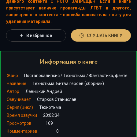
данного контента СТРОГО ЗАПРЕЩЕН! Если в книге
присутствует наличие пропаганды ЛГБТ и другого,
запрещенного контента - просьба написать на почту для
удаления материала.
В избранное
СЛУШАТЬ КНИГУ
Информация о книге
Жанр
Постапокалипсис
/
Технотьма
/
Фантастика, фэнтези
Название
Технотьма. Битва героев (сборник)
Автор
Левицкий Андрей
Озвучивает
Старков Станислав
Серия (цикл)
Технотьма
Время озвучки
20:02:34
Просмотров
169
Комментариев
0