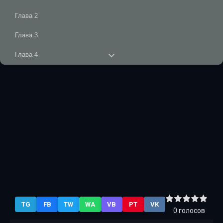
Глава 2
Глава 3
Глава 4
Глава 5
Глава 6
Глава 7
Глава 8
Часть вторая. Смерть в пустоши Глава 9
Глава 10
Глава 11
TG
FB
TW
WA
VB
PT
VK
Глава 12
0
голосов