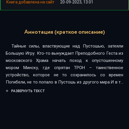
Книга добавлена на сайт
20-09-2023, 13:01
Аннотация (краткое описание)
Тайные силы, властвующие над Пустошью, затеяли
Большую Игру. Кто-то вынуждает Преподобного Геста из
московского Храма начать поход к опустошенному
мором Минску, где спрятан ТРОН – таинственное
устройство, которое не то сохранилось со времен
Погибели, не то попало в Пустошь из другого мира.И в то
же время с другого конца Пустоши со своим отрядом к
РАЗВЕРНУТЬ ТЕКСТ
Минску выходит Баграт, глава киевского Храма. Вступив в
союз с кочевыми мутантами, он надеется захватить Геста
врасплох и использовать ТРОН для своих целей.В дело
также вмешивается Ильмар Крест, атаман самого
большого, самого опасного бандитского клана Москвы.А