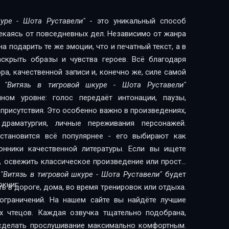
 в поисках Тариэла: плач его и стенаниеАвтандил
ассказ Тариэла о том, как он убил льва и
ozvraschenie ego na rodinu
уре - Шота Руставели"
- это уникальный способ
еру и свидание их с АсматОтъезд Автандила к
лекаясь от повседневных дел. Независимо от жанра
yublennomu
ибытие Автандила к Фридону после разлуки его с
 подарить те же эмоции, что и печатный текст, а в
иски Нестан-ДареджанПрибытие Автандила в
ovstvo Nestan-Daredzhan
скрыть образы и чувства героев. Всё благодаря
ча Автандила с ФатьмоюФатьма влюбляется в
а, качественной записи и, конечно же, силе самой
 ego ot ruki Tariela
нное Фатьмой АвтандилуОтвет Автандила и встреча
ги
"Витязь в тигровой шкуре - Шота Руставели"
ачнагираФатьма рассказывает Автандилу историю
redzhan
ном уровне: голос передаёт интонации, паузы,
стан-Дареджан и рассказывает о ней УсенуУсен
присутствия. Это особенно важно в произведениях,
йПовесть о пленении Нестан-Дареджан каджами,
драматургия, личные переживания персонажей.
Послание Фатьмы к Нестан-ДареджанПослание
становится всё популярнее - его выбирают как
е Нестан-Дареджан к возлюбленномуПослание
качественной литературы. Если вы ищете
а из Гуланшаро и встреча его с ТариэломОтъезд
, освежить классическое произведение или просто
крепости КаджетиВзятие Каджети и освобождение
а
"Витязь в тигровой шкуре - Шота Руставели"
будет
а к царю морейПрибытие Тариэла в царство
книг:
 в дороге, дома, во время тренировок или отдыха.
тан-Дареджан, устроенная царем Нурадин-
zgovor vazira s tsarem
ограничений. На нашем сайте вы найдёте лучшие
ере и видит свои сокровищаСвадьба Автандила и
х чтецов. Каждая озвучка тщательно подобрана,
ed vtorym taynym ego otezdom
адьба Тариэла и Нестан-ДареджанЗаключение
сделать прослушивание максимально комфортным.