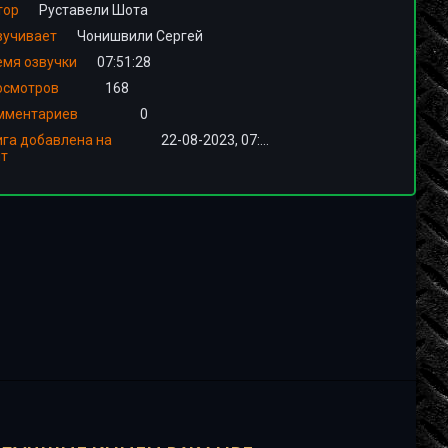
тор
Руставели Шота
вучивает
Чонишвили Сергей
емя озвучки
07:51:28
осмотров
168
мментариев
0
ига добавлена на
22-08-2023, 07:00
йт