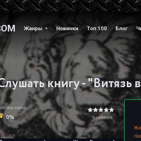
COM
Жанры
Новинки
Топ 100
Блог
Ч
РЕЙТИНГ КНИГИ
0%
0
голосов
Жа
На