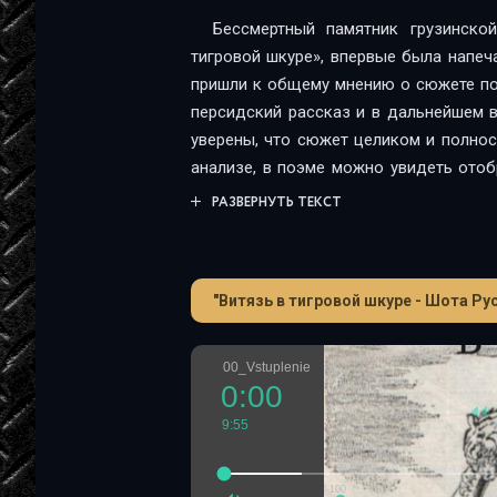
Бессмертный памятник грузинско
тигровой шкуре», впервые была напеча
пришли к общему мнению о сюжете поэ
персидский рассказ и в дальнейшем в
уверены, что сюжет целиком и полнос
анализе, в поэме можно увидеть ото
Как бы там ни было, гениальность и 
РАЗВЕРНУТЬ ТЕКСТ
у кого никаких сомнений и разногласи
чем на пятьдесят языков мира, подт
мировой культуры.Для тех, кто ещ
"Витязь в тигровой шкуре - Шота Ру
напоминаем ее краткое содержание
престол свою единственную дочь Тин
время охоты царь и Автандил встреч
00_Vstuplenie
заговорить с которым оказываются б
0:00
Тинатина поручает Автандилу разыска
9:55
поиски и чем закончилась эта история
шкуре».Уверены, что вы получите нас
100