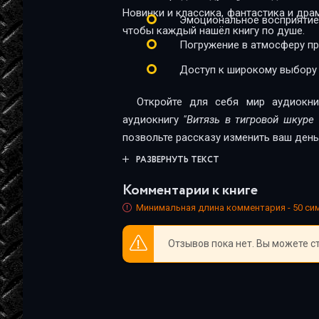
22_Zaveschanie Avtandila tsaryu Rosteva
Новинки и классика, фантастика и дра
Эмоциональное восприятие
чтобы каждый нашёл книгу по душе.
23_Molitva Avtandila pered otezdom
Погружение в атмосферу п
24_Rostevan uznaet o taynom otezde Avta
Доступ к широкому выбору
25_Vtoroy taynyy otezd Avtandila k Tariel
Откройте для себя мир аудиокни
26_Avtandil v poiskah Tariela- plach ego i
аудиокнигу
"Витязь в тигровой шкуре
позвольте рассказу изменить ваш день
27_Avtandil nahodit Tariela vo vtoroy raz
РАЗВЕРНУТЬ ТЕКСТ
28_Rasskaz Tariela o tom, kak on ubil lva i
Комментарии к книге
29_Vozvraschenie vityazey v pescheru i s
Минимальная длина комментария - 50 с
30_Otezd Avtandila k Fridonu, pravitelyu
Отзывов пока нет. Вы можете с
31_Pribytie Avtandila k Fridonu posle razl
32_Otezd Avtandila na poiski Nestan-Dar
33_Pribytie Avtandila v primorskiy gorod 