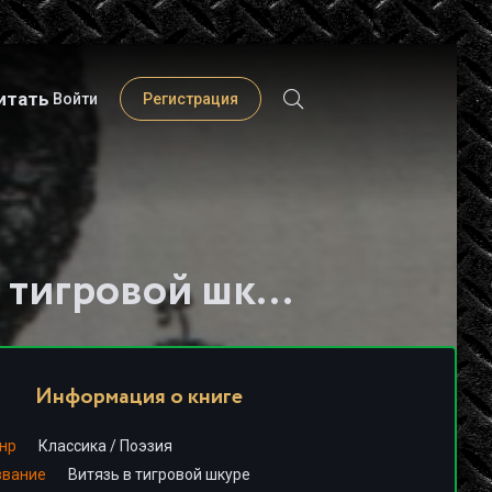
итать
Войти
Регистрация
Слушать книгу - "Витязь в тигровой шкуре - Шота Руставели"
Информация о книге
нр
Классика
/
Поэзия
звание
Витязь в тигровой шкуре