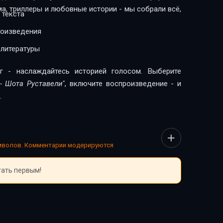
nu
ма, триллеры и любовные истории - мы собрали всё,
 текста
роизведения
ndila
 литературы
u
г - наслаждайтесь историей голосом. Выберите
 stenanie
 - Шота Руставели"
, включите воспроизведение - и
.
 tigritsu
vidanie ih s Asmat
имволов. Комментарии модерируются
 Mulgazanzara
тать первым!
uki ego s Tarielom
edzhan
Gulansharo