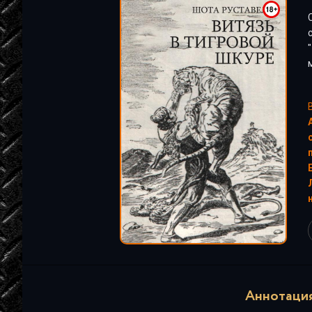
"
"
Аннотация