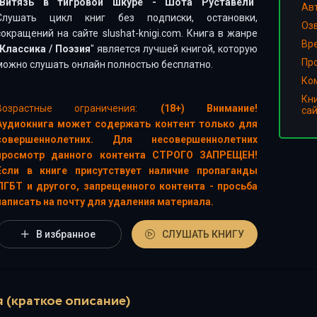
Витязь в тигровой шкуре - Шота Руставели
"
Ав
Слушать цикл книг без подписки, остановки,
Оз
сокращений на сайте slushat-knigi.com. Книга в жанре
Вр
Классика
/
Поэзия
" является лучшей книгой, которую
Пр
можно слушать онлайн полностью бесплатно.
Ко
Кн
Возрастные ограничения:
(18+) Внимание!
са
Аудиокнига может содержать контент только для
совершеннолетних. Для несовершеннолетних
просмотр данного контента СТРОГО ЗАПРЕЩЕН!
Если в книге присутствует наличие пропаганды
ЛГБТ и другого, запрещенного контента - просьба
написать на почту для удаления материала.
В избранное
СЛУШАТЬ КНИГУ
 (краткое описание)