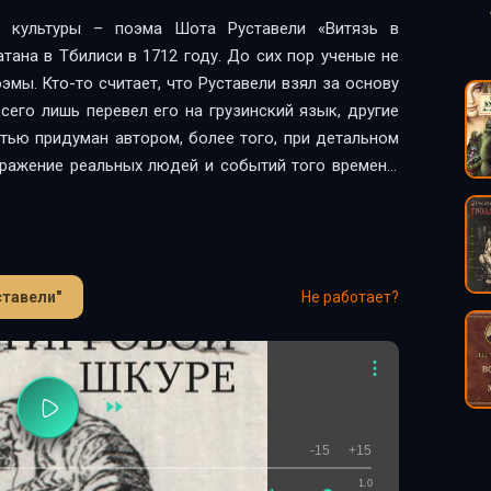
й культуры – поэма Шота Руставели «Витязь в
тана в Тбилиси в 1712 году. До сих пор ученые не
мы. Кто-то считает, что Руставели взял за основу
сего лишь перевел его на грузинский язык, другие
тью придуман автором, более того, при детальном
бражение реальных людей и событий того времени.
неповторимость этого произведения не вызывает ни
й. Одно лишь то, что поэма была переведена более,
верждает ее исключительность и значимость для
е незнаком или уже успел забыть сюжет поэмы,
ставели"
Не работает?
. Пожилой царь Аравии – Ростеван возводит на
атин, влюбленную в военачальника Автандила. Во
ают у реки странного плачущего витязя, попытки
езуспешными, и чужестранец бесследно исчезает.
ть таинственного незнакомца. К чему привели эти
 – узнаете из новой аудиокниги «Витязь в тигровой
-15
+15
тоящее удовольствие от прослушивания, ведь свой
1.0