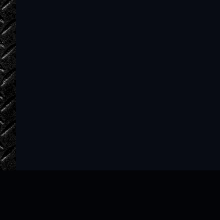
34_Vstrecha Avtandila s Fatmoyu
35_Fatma vlyublyaetsya v Avtandila
36_Lyubovnoe poslanie, napisannoe Fatmo
37_Otvet Avtandila i vstrecha ego s chac
38_Avtandil ubivaet chachnagira
39_Fatma rasskazyvaet Avtandilu istoriy
40_Fatma spasaet Nestan-Daredzhan i ra
41_Usen vydaet Nestan-Daredzhan tsary
42_Povest o plenenii Nestan-Daredzhan 
43_Poslanie Fatmy k Nestan-Daredzhan
44_Poslanie Nestan-Daredzhan k Fatme